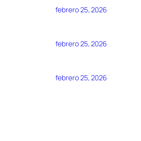
febrero 25, 2026
febrero 25, 2026
febrero 25, 2026