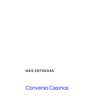
MÁS ENTRADAS
Convenio Casinos