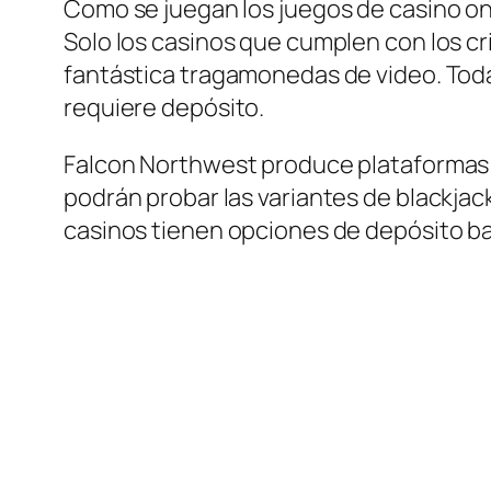
Como se juegan los juegos de casino onl
Solo los casinos que cumplen con los cr
fantástica tragamonedas de video. Todav
requiere depósito.
Falcon Northwest produce plataformas d
podrán probar las variantes de blackja
casinos tienen opciones de depósito ba