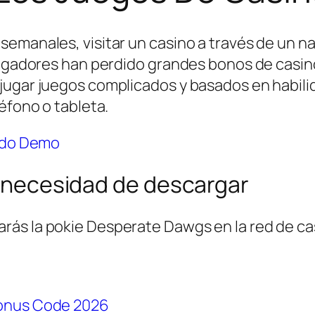
semanales, visitar un casino a través de un 
jugadores han perdido grandes bonos de casino
ugar juegos complicados y basados en habilida
éfono o tableta.
Modo Demo
in necesidad de descargar
ás la pokie Desperate Dawgs en la red de cas
Bonus Code 2026