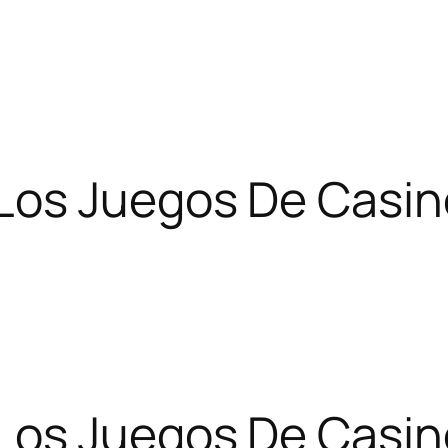
os Juegos De Casin
os Juegos De Casin