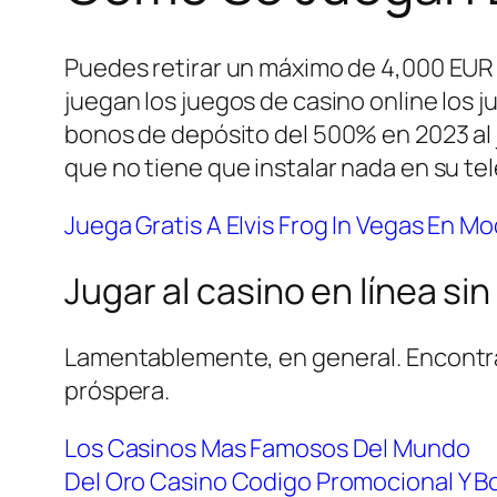
Puedes retirar un máximo de 4,000 EUR 
juegan los juegos de casino online los 
bonos de depósito del 500% en 2023 al j
que no tiene que instalar nada en su tel
Juega Gratis A Elvis Frog In Vegas En 
Jugar al casino en línea s
Lamentablemente, en general. Encontrar
próspera.
Los Casinos Mas Famosos Del Mundo
Del Oro Casino Codigo Promocional Y 