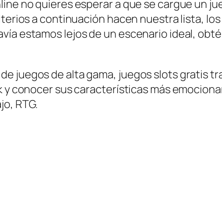
ine no quieres esperar a que se cargue un jue
iterios a continuación hacen nuestra lista, l
ía estamos lejos de un escenario ideal, obtén 
e juegos de alta gama, juegos slots gratis t
ck y conocer sus características más emocion
jo, RTG.