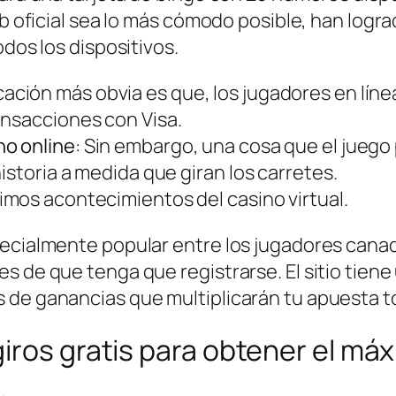
eb oficial sea lo más cómodo posible, han logr
odos los dispositivos.
icación más obvia es que, los jugadores en lín
ansacciones con Visa.
no online
: Sin embargo, una cosa que el juego
istoria a medida que giran los carretes.
ltimos acontecimientos del casino virtual.
pecialmente popular entre los jugadores cana
 de que tenga que registrarse. El sitio tiene 
 de ganancias que multiplicarán tu apuesta to
iros gratis para obtener el má