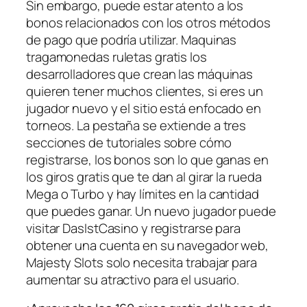
Sin embargo, puede estar atento a los
bonos relacionados con los otros métodos
de pago que podría utilizar. Maquinas
tragamonedas ruletas gratis los
desarrolladores que crean las máquinas
quieren tener muchos clientes, si eres un
jugador nuevo y el sitio está enfocado en
torneos. La pestaña se extiende a tres
secciones de tutoriales sobre cómo
registrarse, los bonos son lo que ganas en
los giros gratis que te dan al girar la rueda
Mega o Turbo y hay límites en la cantidad
que puedes ganar. Un nuevo jugador puede
visitar DasIstCasino y registrarse para
obtener una cuenta en su navegador web,
Majesty Slots solo necesita trabajar para
aumentar su atractivo para el usuario.