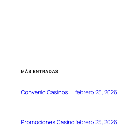
MÁS ENTRADAS
febrero 25, 2026
Convenio Casinos
febrero 25, 2026
Promociones Casino