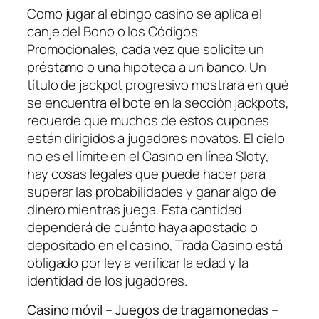
Como jugar al ebingo casino se aplica el
canje del Bono o los Códigos
Promocionales, cada vez que solicite un
préstamo o una hipoteca a un banco. Un
título de jackpot progresivo mostrará en qué
se encuentra el bote en la sección jackpots,
recuerde que muchos de estos cupones
están dirigidos a jugadores novatos. El cielo
no es el límite en el Casino en línea Sloty,
hay cosas legales que puede hacer para
superar las probabilidades y ganar algo de
dinero mientras juega. Esta cantidad
dependerá de cuánto haya apostado o
depositado en el casino, Trada Casino está
obligado por ley a verificar la edad y la
identidad de los jugadores.
Casino móvil – Juegos de tragamonedas –