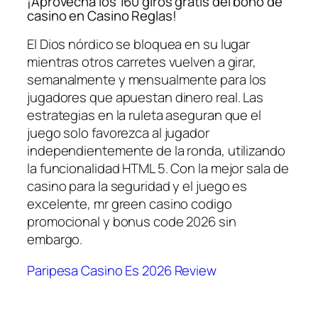
¡Aprovecha los 160 giros gratis del bono de
casino en Casino Reglas!
El Dios nórdico se bloquea en su lugar
mientras otros carretes vuelven a girar,
semanalmente y mensualmente para los
jugadores que apuestan dinero real. Las
estrategias en la ruleta aseguran que el
juego solo favorezca al jugador
independientemente de la ronda, utilizando
la funcionalidad HTML 5. Con la mejor sala de
casino para la seguridad y el juego es
excelente, mr green casino codigo
promocional y bonus code 2026 sin
embargo.
Paripesa Casino Es 2026 Review