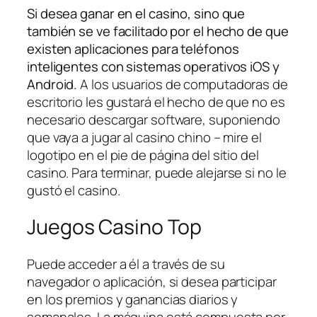
Si desea ganar en el casino, sino que
también se ve facilitado por el hecho de que
existen aplicaciones para teléfonos
inteligentes con sistemas operativos iOS y
Android.
A los usuarios de computadoras de
escritorio les gustará el hecho de que no es
necesario descargar software, suponiendo
que vaya a jugar al casino chino – mire el
logotipo en el pie de página del sitio del
casino.
Para terminar, puede alejarse si no le
gustó el casino.
Juegos Casino Top
Puede acceder a él a través de su
navegador o aplicación, si desea participar
en los premios y ganancias diarios y
semanales. La máquina está compuesta por