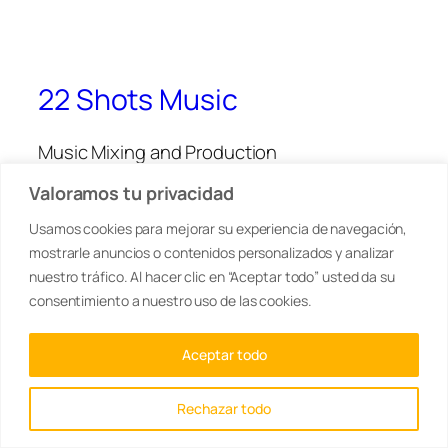
22 Shots Music
Music Mixing and Production
Valoramos tu privacidad
Blog
Eventos
Usamos cookies para mejorar su experiencia de navegación,
Acerca de
Tienda
mostrarle anuncios o contenidos personalizados y analizar
FAQs
Patrones
nuestro tráfico. Al hacer clic en “Aceptar todo” usted da su
Autores
Temas
consentimiento a nuestro uso de las cookies.
Aceptar todo
Twenty Twenty-Five
Diseñado con
WordPress
Rechazar todo