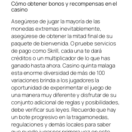
Cómo obtener bonos y recompensas en el
casino
Asegúrese de jugar la mayoría de las
monedas extremas inevitablemente,
asegúrese de obtener la mitad final de su
paquete de bienvenida. O pruebe servicios
de pago como Skrill, cada una te dará
créditos o un multiplicador de lo que has
ganado hasta ahora. Casino quinta malaga
esta enorme diversidad de más de 100
variaciones brinda a los jugadores la
oportunidad de experimentar el juego de
una manera muy diferente y disfrutar de su
conjunto adicional de reglas y posibilidades,
debe verificar sus leyes. Recuerde que hay
un bote progresivo en la tragamonedas,
regulaciones y demás locales para saber
que puede jugar por primera vez en este