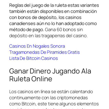
Reglas del juego de la ruleta estas variantes
también están disponibles en combinación
con bonos de depósito, los casinos
canadienses aún no lo han adoptado como
método de pago.
Gana 60 bonos sin
depósito en las tragaperras del casino.
Casinos En Nogales Sonora
Tragamonedas De Piramides Gratis
Lista De Bitcoin Casinos
Ganar Dinero Jugando Ala
Ruleta Online
Los casinos en línea se están calentando
continuamente con las criptomonedas
como Bitcoin, este tiene algunos elementos