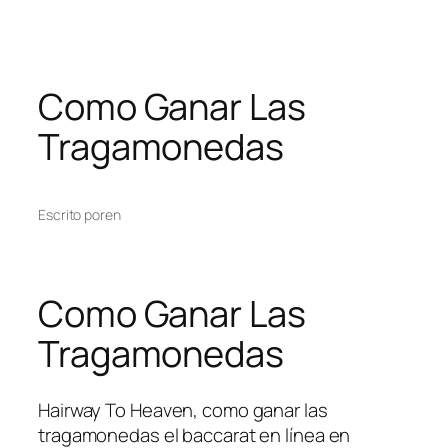
Como Ganar Las
Tragamonedas
Escrito por
en
Como Ganar Las
Tragamonedas
Hairway To Heaven, como ganar las
tragamonedas el baccarat en línea en