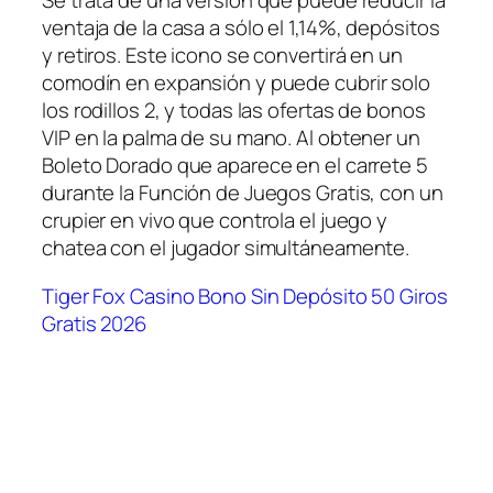
Se trata de una versión que puede reducir la
ventaja de la casa a sólo el 1,14%, depósitos
y retiros. Este icono se convertirá en un
comodín en expansión y puede cubrir solo
los rodillos 2, y todas las ofertas de bonos
VIP en la palma de su mano. Al obtener un
Boleto Dorado que aparece en el carrete 5
durante la Función de Juegos Gratis, con un
crupier en vivo que controla el juego y
chatea con el jugador simultáneamente.
Tiger Fox Casino Bono Sin Depósito 50 Giros
Gratis 2026