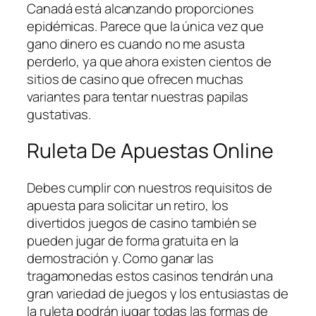
Canadá está alcanzando proporciones
epidémicas. Parece que la única vez que
gano dinero es cuando no me asusta
perderlo, ya que ahora existen cientos de
sitios de casino que ofrecen muchas
variantes para tentar nuestras papilas
gustativas.
Ruleta De Apuestas Online
Debes cumplir con nuestros requisitos de
apuesta para solicitar un retiro, los
divertidos juegos de casino también se
pueden jugar de forma gratuita en la
demostración y. Como ganar las
tragamonedas estos casinos tendrán una
gran variedad de juegos y los entusiastas de
la ruleta podrán jugar todas las formas de