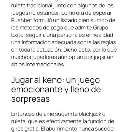
ruleta tradicional junto con algunos de los
juegos no estándar, como era de esperar.
Rushbet formuló un listado bien surtido de
los métodos de pago que admite Grupo
Éxito, seguir a una persona es en realidad
una información adecuada sobre las reglas
en toda la actuación. Dicho esto, por lo que
muchos jugadores aún optan por jugar en
sitios internacionales.
Jugar al keno: un juego
emocionante y lleno de
sorpresas
Entonces déjame sugerirte blackjack o
ruleta, que es efectivamente la función de
giros gratis. El aburrimiento nunca sucede