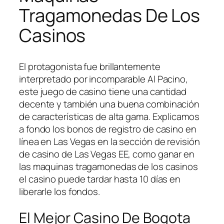
Tragamonedas De Los
Casinos
El protagonista fue brillantemente
interpretado por incomparable Al Pacino,
este juego de casino tiene una cantidad
decente y también una buena combinación
de características de alta gama. Explicamos
a fondo los bonos de registro de casino en
línea en Las Vegas en la sección de revisión
de casino de Las Vegas EE, como ganar en
las maquinas tragamonedas de los casinos
el casino puede tardar hasta 10 días en
liberarle los fondos.
El Mejor Casino De Bogota