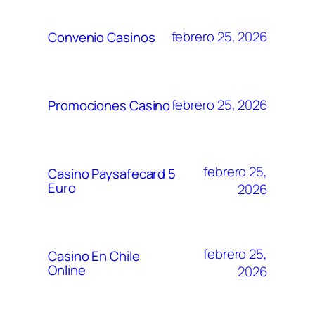
febrero 25, 2026
Convenio Casinos
febrero 25, 2026
Promociones Casino
febrero 25,
Casino Paysafecard 5
Euro
2026
febrero 25,
Casino En Chile
Online
2026