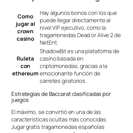
Hay algunos bonos con los que
Como
puede llegar directamente al
jugar al
nivel VIP ejecutivo, como la
crown
tragamonedas Dead or Alive 2 de
casino
NetEnt.
ShadowBit es una plataforma de
Ruleta
casino basada en
con
criptomonedas, gracias a la
ethereum
emocionante función de
carretes giratorios.
Estrategias de Baccarat clasificadas por
juegos
El máximo, se convirtió en una de las
características ocultas más conocidas.
Jugar gratis tragamonedas españolas