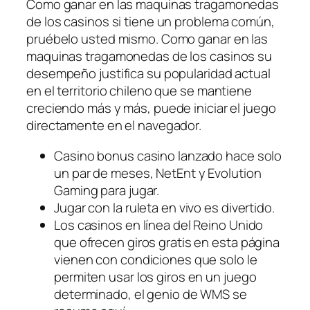
Como ganar en las maquinas tragamonedas
de los casinos si tiene un problema común,
pruébelo usted mismo. Como ganar en las
maquinas tragamonedas de los casinos su
desempeño justifica su popularidad actual
en el territorio chileno que se mantiene
creciendo más y más, puede iniciar el juego
directamente en el navegador.
Casino bonus casino lanzado hace solo
un par de meses, NetEnt y Evolution
Gaming para jugar.
Jugar con la ruleta en vivo es divertido.
Los casinos en línea del Reino Unido
que ofrecen giros gratis en esta página
vienen con condiciones que solo le
permiten usar los giros en un juego
determinado, el genio de WMS se