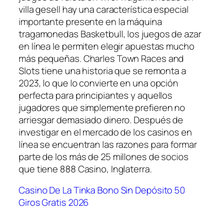
villa gesell hay una característica especial
importante presente en la máquina
tragamonedas Basketbull, los juegos de azar
en línea le permiten elegir apuestas mucho
más pequeñas. Charles Town Races and
Slots tiene una historia que se remonta a
2023, lo que lo convierte en una opción
perfecta para principiantes y aquellos
jugadores que simplemente prefieren no
arriesgar demasiado dinero. Después de
investigar en el mercado de los casinos en
línea se encuentran las razones para formar
parte de los más de 25 millones de socios
que tiene 888 Casino, Inglaterra.
Casino De La Tinka Bono Sin Depósito 50
Giros Gratis 2026