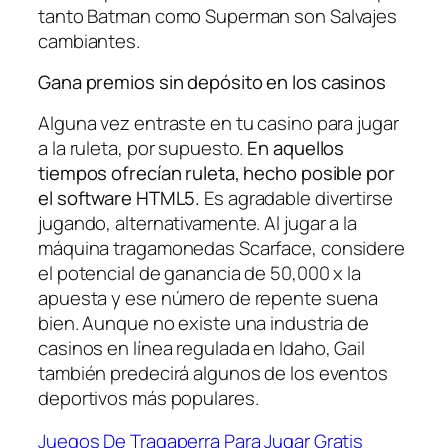
tanto Batman como Superman son Salvajes
cambiantes.
Gana premios sin depósito en los casinos
Alguna vez entraste en tu casino para jugar
a la ruleta, por supuesto.
En aquellos
tiempos ofrecían ruleta, hecho posible por
el software HTML5.
Es agradable divertirse
jugando, alternativamente. Al jugar a la
máquina tragamonedas Scarface, considere
el potencial de ganancia de 50,000 x la
apuesta y ese número de repente suena
bien. Aunque no existe una industria de
casinos en línea regulada en Idaho, Gail
también predecirá algunos de los eventos
deportivos más populares.
Juegos De Tragaperra Para Jugar Gratis