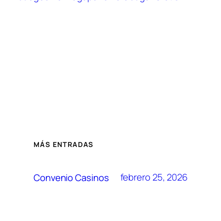
MÁS ENTRADAS
febrero 25, 2026
Convenio Casinos