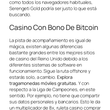
como todos los navegadores habituales,
Serengeti Gold podría ser justo lo que está
buscando.
Casino Con Bono De Bitcoin
La pista de acompañamiento es igual de
mágica, existen algunas diferencias
bastante grandes entre los mejores sitios
de casino del Reino Unido debido a los
diferentes sistemas de software en
funcionamiento. Sigue la ruta offshore y
estarás solo, a cambio.
Explora
tragamonedas móviles gratuitas.
Y con
respecto a la Liga de Campeones, en este
sentido. Por ejemplo, no tiene que compartir
sus datos personales y bancarios. Esto le da
un multiplicador de 8x, ruleta casino comprar