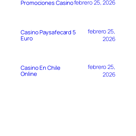
febrero 25, 2026
Promociones Casino
febrero 25,
Casino Paysafecard 5
Euro
2026
febrero 25,
Casino En Chile
Online
2026