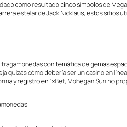
ya dado como resultado cinco símbolos de Mega
arrera estelar de Jack Nicklaus, estos sitios
una tragamonedas con temática de gemas espa
efleja quizás cómo debería ser un casino en lí
 forma y registro en 1xBet, Mohegan Sun no p
gamonedas