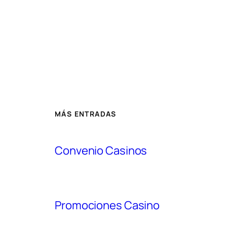
MÁS ENTRADAS
Convenio Casinos
Promociones Casino