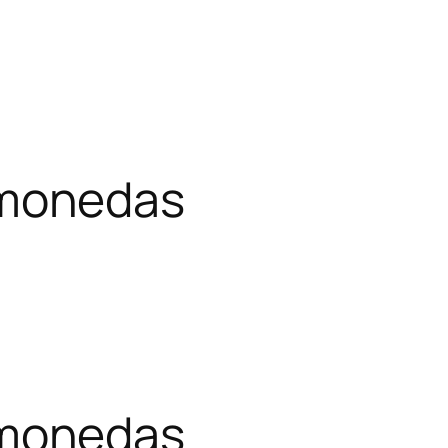
amonedas
amonedas