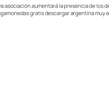
va asociación aumentará la presencia de los d
agamonedas gratis descargar argentina muy e