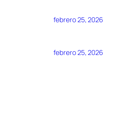
febrero 25, 2026
febrero 25, 2026