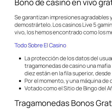
Bono de casino en vivo grat
Se garantizan impresiones agradables 
demostrártelo. Los casinos Live 5 gamin
vivo, los hemos encontrado como los me
Todo Sobre El Casino
La protección de los datos del usua
tragamonedas de casino una mafia pa
diez están en la fila superior, desd
Por el momento, y una máquina de 
Votado como el Sitio de Bingo del A
Tragamonedas Bonos Grati