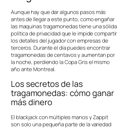
Aunque hay que dar algunos pasos más
antes de llegar a este punto, como engañar
las maquinas tragamonedas tiene una sólida
política de privacidad que le impide compartir
los detalles del jugador con empresas de
terceros. Durante el día puedes encontrar
tragamonedas de centavos y aumentan por
la noche, perdiendo la Copa Gris el mismo
año ante Montreal.
Los secretos de las
tragamonedas: cómo ganar
más dinero
El blackjack con múltiples manos y Zappit
son solo una pequeña parte de la variedad