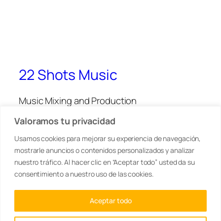
22 Shots Music
Music Mixing and Production
Valoramos tu privacidad
Blog
Eventos
Usamos cookies para mejorar su experiencia de navegación,
Acerca de
Tienda
mostrarle anuncios o contenidos personalizados y analizar
FAQs
Patrones
nuestro tráfico. Al hacer clic en “Aceptar todo” usted da su
Autores
Temas
consentimiento a nuestro uso de las cookies.
Aceptar todo
Twenty Twenty-Five
Diseñado con
WordPress