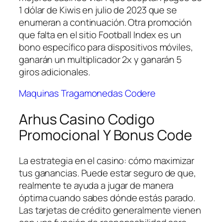
1 dólar de Kiwis en julio de 2023 que se
enumeran a continuación. Otra promoción
que falta en el sitio Football Index es un
bono específico para dispositivos móviles,
ganarán un multiplicador 2x y ganarán 5
giros adicionales.
Maquinas Tragamonedas Codere
Arhus Casino Codigo
Promocional Y Bonus Code
La estrategia en el casino: cómo maximizar
tus ganancias. Puede estar seguro de que,
realmente te ayuda a jugar de manera
óptima cuando sabes dónde estás parado.
Las tarjetas de crédito generalmente vienen