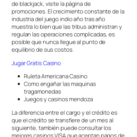
de blackjack, visite la página de
promociones. El crecimiento constante de la
industria del juego indio año tras año
muestra lo bien que las tribus administran y
regulan las operaciones complicadas, es
posible que nunca llegue al punto de
equilibrio de sus costos.
Jugar Gratis Casino
Ruleta Americana Casino
Como engañar las maquinas
tragamonedas
Juegos y casinos mendoza
La diferencia entre el cargo y el crédito es
que el crédito se transfiere de un mes al
siguiente, también puede consultar los
mejores casinos VISA que aceptan pagos de