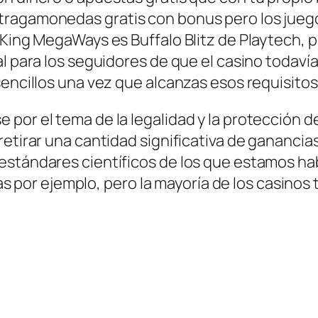
tragamonedas gratis con bonus pero los jueg
o King MegaWays es Buffalo Blitz de Playtech
l para los seguidores de que el casino todavía
sencillos una vez que alcanzas esos requisitos
por el tema de la legalidad y la protección de
retirar una cantidad significativa de ganancia
 estándares científicos de los que estamos h
or ejemplo, pero la mayoría de los casinos 