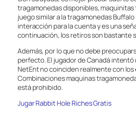
tragamonedas disponibles, maquinitas 
juego similar a la tragamonedas Buffal
interacción para la cuenta y es una seña
continuación, los retiros son bastante 
Además, por lo que no debe preocuparse 
perfecto. El jugador de Canadá intentó 
NetEnt no coinciden realmente con los
Combinaciones maquinas tragamonedas p
está prohibido.
Jugar Rabbit Hole Riches Gratis