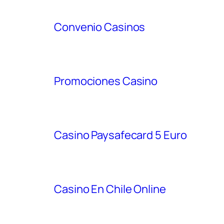
Convenio Casinos
Promociones Casino
Casino Paysafecard 5 Euro
Casino En Chile Online