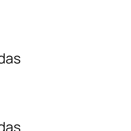
das
das