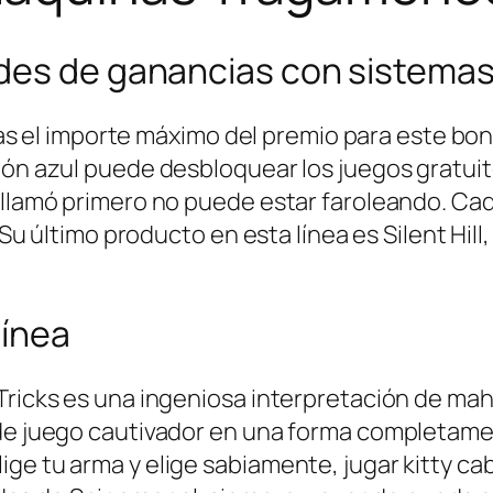
des de ganancias con sistemas
el importe máximo del premio para este bono
ión azul puede desbloquear los juegos gratuito
e llamó primero no puede estar faroleando. Ca
. Su último producto en esta línea es Silent Hi
línea
Tricks es una ingeniosa interpretación de mahj
o de juego cautivador en una forma completam
ge tu arma y elige sabiamente, jugar kitty ca