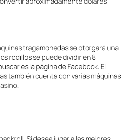
convertir aproximadamente dólares
aquinas tragamonedas se otorgará una
s rodillos se puede dividir en 8
buscar es la página de Facebook. El
eras también cuenta con varias máquinas
casino.
ankroll. Si desea jugar a las mejores