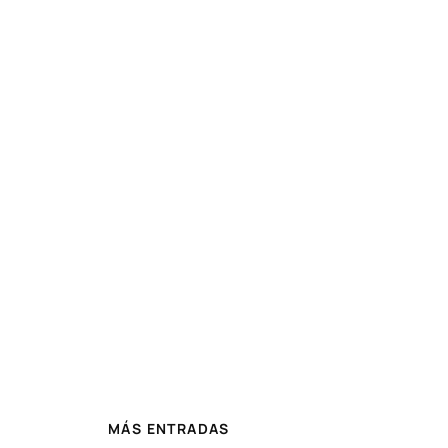
MÁS ENTRADAS