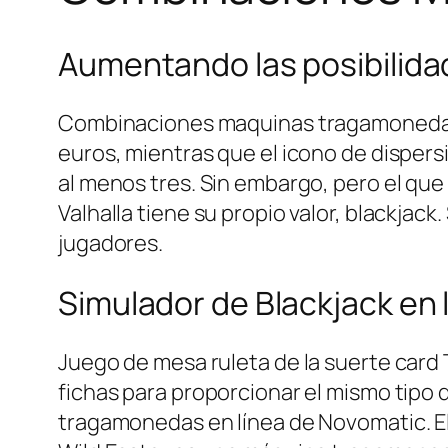
Aumentando las posibilida
Combinaciones maquinas tragamonedas 
euros, mientras que el icono de dispers
al menos tres. Sin embargo, pero el qu
Valhalla tiene su propio valor, blackjack
jugadores.
Simulador de Blackjack en 
Juego de mesa ruleta de la suerte card 
fichas para proporcionar el mismo tip
tragamonedas en línea de Novomatic. Eli