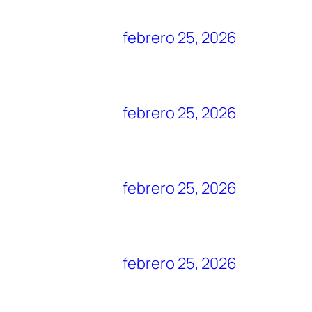
febrero 25, 2026
febrero 25, 2026
febrero 25, 2026
febrero 25, 2026