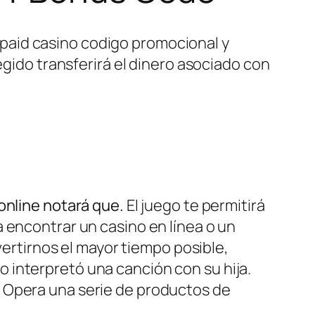
paid casino codigo promocional y
egido transferirá el dinero asociado con
 online notará que.
El juego te permitirá
 encontrar un casino en línea o un
vertirnos el mayor tiempo posible,
 interpretó una canción con su hija.
. Opera una serie de productos de