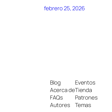
febrero 25, 2026
Blog
Eventos
Acerca de
Tienda
FAQs
Patrones
Autores
Temas