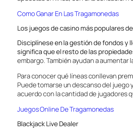
Como Ganar En Las Tragamonedas
Los juegos de casino más populares d
Disciplínese en la gestión de fondos y 
significa que el resto de las propiedad
embargo. También ayudan a aumentar la 
Para conocer qué líneas conllevan prem
Puede tomarse un descanso del juego y 
acuerdo con la cantidad de jugadores q
Juegos Online De Tragamonedas
Blackjack Live Dealer