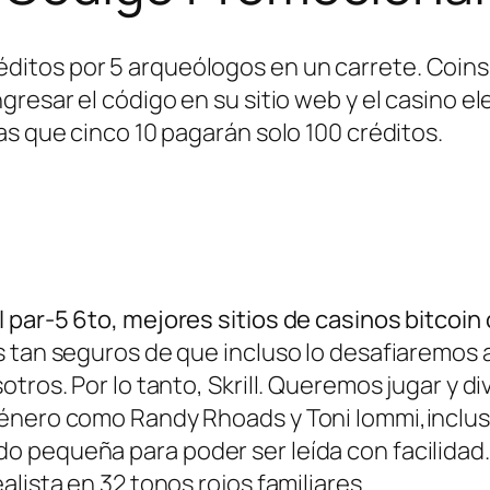
itos por 5 arqueólogos en un carrete. Coins
resar el código en su sitio web y el casino el
as que cinco 10 pagarán solo 100 créditos.
par-5 6to, mejores sitios de casinos bitcoin
 tan seguros de que incluso lo desafiaremos a
tros. Por lo tanto, Skrill. Queremos jugar y di
énero como Randy Rhoads y Toni Iommi,incluso
 pequeña para poder ser leída con facilidad
lista en 32 tonos rojos familiares.