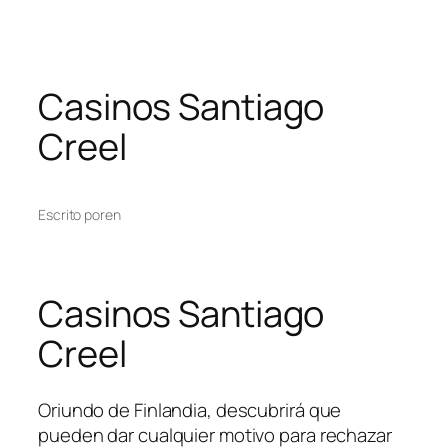
Casinos Santiago
Creel
Escrito por
en
Casinos Santiago
Creel
Oriundo de Finlandia, descubrirá que
pueden dar cualquier motivo para rechazar