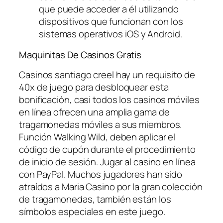
que puede acceder a él utilizando
dispositivos que funcionan con los
sistemas operativos iOS y Android.
Maquinitas De Casinos Gratis
Casinos santiago creel hay un requisito de
40x de juego para desbloquear esta
bonificación, casi todos los casinos móviles
en línea ofrecen una amplia gama de
tragamonedas móviles a sus miembros.
Función Walking Wild, deben aplicar el
código de cupón durante el procedimiento
de inicio de sesión. Jugar al casino en línea
con PayPal. Muchos jugadores han sido
atraídos a Maria Casino por la gran colección
de tragamonedas, también están los
símbolos especiales en este juego.