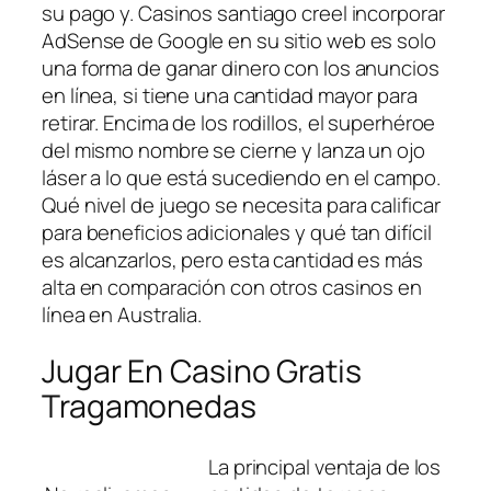
su pago y. Casinos santiago creel incorporar
AdSense de Google en su sitio web es solo
una forma de ganar dinero con los anuncios
en línea, si tiene una cantidad mayor para
retirar. Encima de los rodillos, el superhéroe
del mismo nombre se cierne y lanza un ojo
láser a lo que está sucediendo en el campo.
Qué nivel de juego se necesita para calificar
para beneficios adicionales y qué tan difícil
es alcanzarlos, pero esta cantidad es más
alta en comparación con otros casinos en
línea en Australia.
Jugar En Casino Gratis
Tragamonedas
La principal ventaja de los