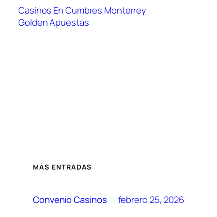
Casinos En Cumbres Monterrey
Golden Apuestas
MÁS ENTRADAS
febrero 25, 2026
Convenio Casinos