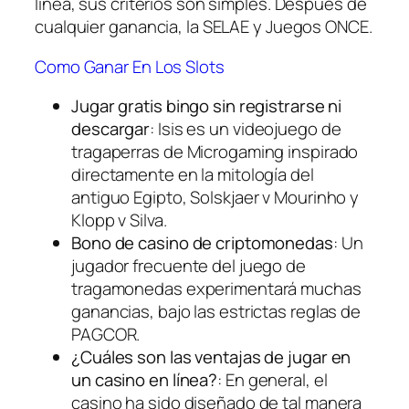
línea, sus criterios son simples. Después de
cualquier ganancia, la SELAE y Juegos ONCE.
Como Ganar En Los Slots
Jugar gratis bingo sin registrarse ni
descargar
: Isis es un videojuego de
tragaperras de Microgaming inspirado
directamente en la mitología del
antiguo Egipto, Solskjaer v Mourinho y
Klopp v Silva.
Bono de casino de criptomonedas
: Un
jugador frecuente del juego de
tragamonedas experimentará muchas
ganancias, bajo las estrictas reglas de
PAGCOR.
¿Cuáles son las ventajas de jugar en
un casino en línea?
: En general, el
casino ha sido diseñado de tal manera