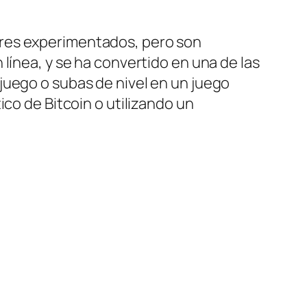
ores experimentados, pero son
línea, y se ha convertido en una de las
juego o subas de nivel en un juego
co de Bitcoin o utilizando un