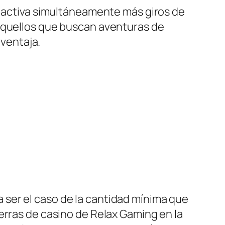
 activa simultáneamente más giros de
 aquellos que buscan aventuras de
 ventaja.
ser el caso de la cantidad mínima que
erras de casino de Relax Gaming en la