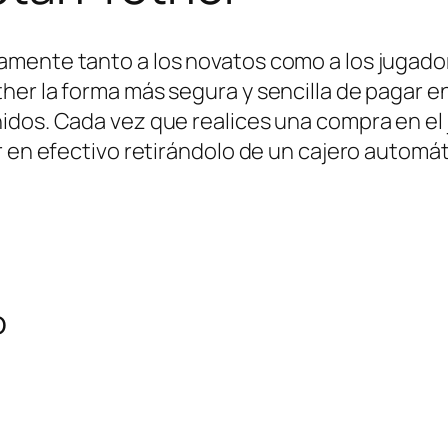
amente tanto a los novatos como a los jugad
er la forma más segura y sencilla de pagar en 
idos. Cada vez que realices una compra en el 
 en efectivo retirándolo de un cajero automáti
o