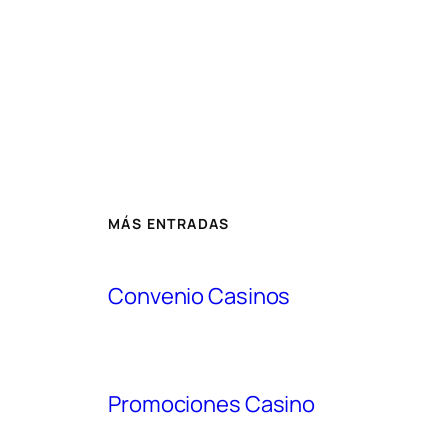
MÁS ENTRADAS
Convenio Casinos
Promociones Casino