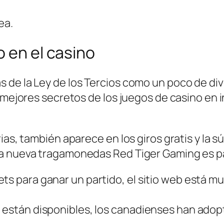
ea.
o en el casino
 de la Ley de los Tercios como un poco de div
3 mejores secretos de los juegos de casino en 
rias, también aparece en los giros gratis y la
a nueva tragamonedas Red Tiger Gaming es pa
ts para ganar un partido, el sitio web está m
 están disponibles, los canadienses han adopt