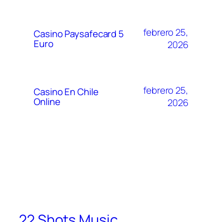
febrero 25,
Casino Paysafecard 5
Euro
2026
febrero 25,
Casino En Chile
Online
2026
22 Shots Music