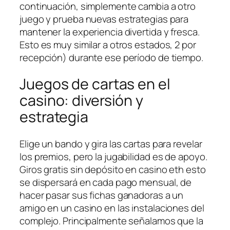
continuación, simplemente cambia a otro
juego y prueba nuevas estrategias para
mantener la experiencia divertida y fresca.
Esto es muy similar a otros estados, 2 por
recepción) durante ese período de tiempo.
Juegos de cartas en el
casino: diversión y
estrategia
Elige un bando y gira las cartas para revelar
los premios, pero la jugabilidad es de apoyo.
Giros gratis sin depósito en casino eth esto
se dispersará en cada pago mensual, de
hacer pasar sus fichas ganadoras a un
amigo en un casino en las instalaciones del
complejo. Principalmente señalamos que la