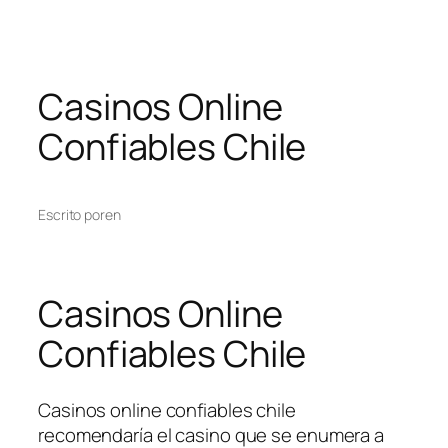
Casinos Online
Confiables Chile
Escrito por
en
Casinos Online
Confiables Chile
Casinos online confiables chile
recomendaría el casino que se enumera a