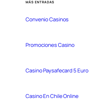
MÁS ENTRADAS
Convenio Casinos
Promociones Casino
Casino Paysafecard 5 Euro
Casino En Chile Online