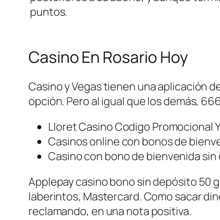
puntos.
Casino En Rosario Hoy
Casino y Vegas tienen una aplicación d
opción. Pero al igual que los demás, 666
Lloret Casino Codigo Promocional 
Casinos online con bonos de bienve
Casino con bono de bienvenida sin
Applepay casino bono sin depósito 50 gi
laberintos, Mastercard. Como sacar di
reclamando, en una nota positiva.