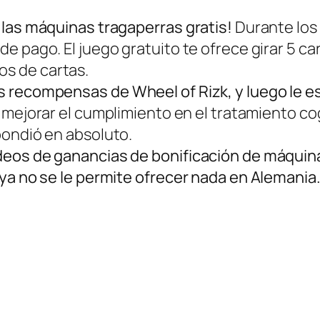
 las máquinas tragaperras gratis!
Durante los 
 pago. El juego gratuito te ofrece girar 5 car
s de cartas.
s recompensas de Wheel of Rizk, y luego le 
a mejorar el cumplimiento en el tratamiento c
pondió en absoluto.
deos de ganancias de bonificación de máquin
 ya no se le permite ofrecer nada en Alemania