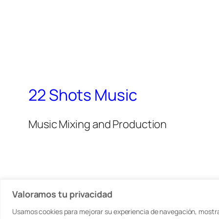
22 Shots Music
Music Mixing and Production
Valoramos tu privacidad
Twenty Twenty-Five
Usamos cookies para mejorar su experiencia de navegación, mostrarl