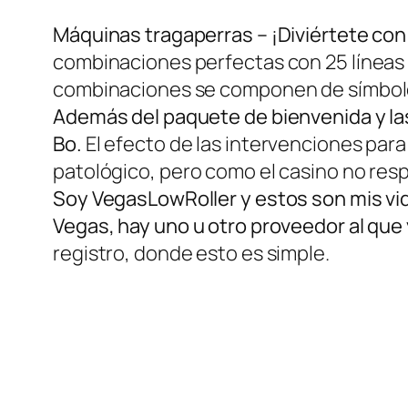
Máquinas tragaperras – ¡Diviértete con
combinaciones perfectas con 25 líneas de
combinaciones se componen de símbolo
Además del paquete de bienvenida y la
Bo.
El efecto de las intervenciones par
patológico, pero como el casino no res
Soy VegasLowRoller y estos son mis vi
Vegas, hay uno u otro proveedor al que
registro, donde esto es simple.