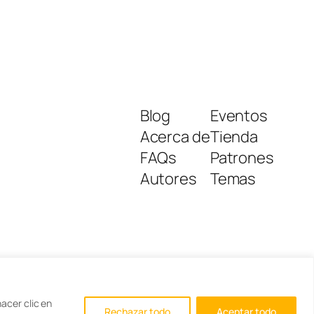
Blog
Eventos
Acerca de
Tienda
FAQs
Patrones
Autores
Temas
Diseñado con
WordPress
acer clic en
Rechazar todo
Aceptar todo