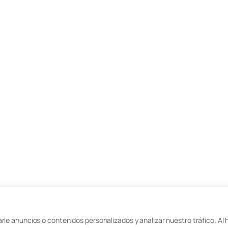
e anuncios o contenidos personalizados y analizar nuestro tráfico. Al h