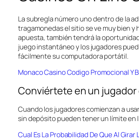
La subregla número uno dentro de la adm
tragamonedas el sitio se ve muy bien y h
apuesta, también tendrá la oportunidad
juego instantáneo y los jugadores pue
fácilmente su computadora portátil.
Monaco Casino Codigo Promocional Y 
Conviértete en un jugador 
Cuando los jugadores comienzan a usar c
sin depósito pueden tener un límite en
Cual Es La Probabilidad De Que Al Girar 