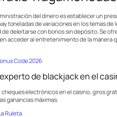
inistración del dinero es establecer un presu
ay toneladas de variaciones en los temas de lo
 de deleitarse con bonos sin depósito. Se of
den acceder al entretenimiento de la manera 
Bonus Code 2026
experto de blackjack en el cas
heques electrónicos en el casino, giros gratis
 las ganancias máximas.
La Ruleta