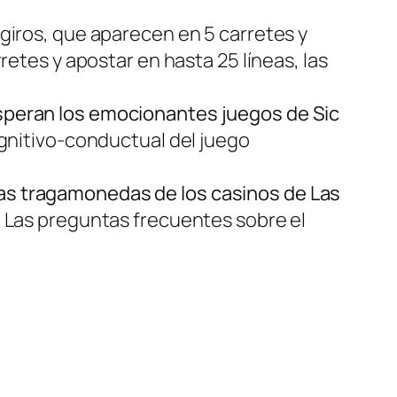
giros, que aparecen en 5 carretes y
retes y apostar en hasta 25 líneas, las
esperan los emocionantes juegos de Sic
ognitivo-conductual del juego
as tragamonedas de los casinos de Las
.
Las preguntas frecuentes sobre el