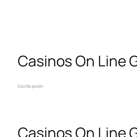
Casinos On Line 
Escrito por
en
Casinos On Line 