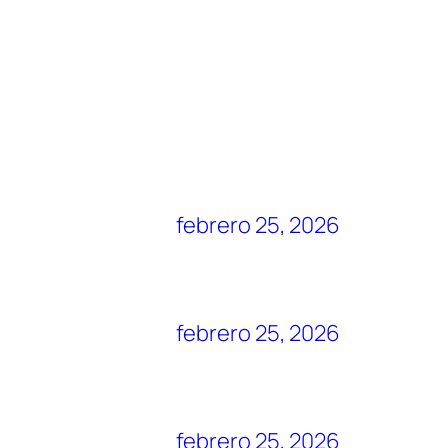
febrero 25, 2026
febrero 25, 2026
febrero 25, 2026