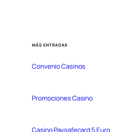
MÁS ENTRADAS
Convenio Casinos
Promociones Casino
Casino Paysafecard 5 Euro