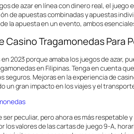
uegos de azar en línea con dinero real, el jueg
ión de apuestas combinadas y apuestas indiv
l de la apuesta en un evento, ambos esenciales
De Casino Tragamonedas Para P
 en 2023 porque amaba los juegos de azar, pue
ragamonedas en Filipinas. Tenga en cuenta que 
s seguros. Mejoras en la experiencia de casi
 un gran impacto en los viajes y el transporte
amonedas
 ser peculiar, pero ahora es más respetable y
r los valores de las cartas de juego 9-A, hora