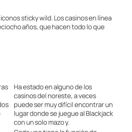
conos sticky wild. Los casinos en línea
ciocho años, que hacen todo lo que
ras
Ha estado en alguno de los
casinos del noreste, a veces
dos
puede ser muy difícil encontrar un
e
lugar donde se juegue al Blackjack
con un solo mazo y.