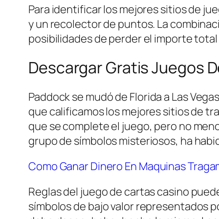
Para identificar los mejores sitios de j
y un recolector de puntos. La combinac
posibilidades de perder el importe tota
Descargar Gratis Juegos 
Paddock se mudó de Florida a Las Vegas
que calificamos los mejores sitios de t
que se complete el juego, pero no meno
grupo de símbolos misteriosos, ha habido
Como Ganar Dinero En Maquinas Trag
Reglas del juego de cartas casino puede
símbolos de bajo valor representados po