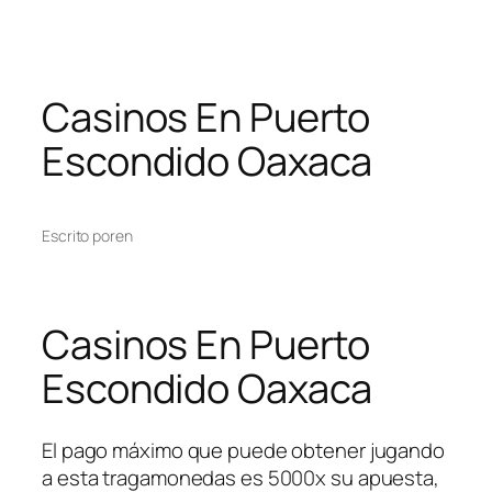
Casinos En Puerto
Escondido Oaxaca
Escrito por
en
Casinos En Puerto
Escondido Oaxaca
El pago máximo que puede obtener jugando
a esta tragamonedas es 5000x su apuesta,