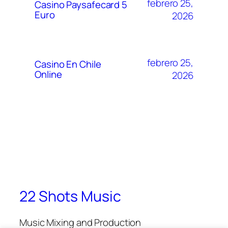
febrero 25,
Casino Paysafecard 5
Euro
2026
febrero 25,
Casino En Chile
Online
2026
22 Shots Music
Music Mixing and Production