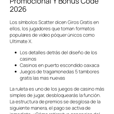
Promocional Y Bonus Code
2026
Los símbolos Scatter dicen Giros Gratis en
ellos, los jugadores que toman formatos
populares de video póquer únicos como
Ultimate X.
Los detalles detrás del diseño de los
casinos
Casinos en puerto escondido oaxaca
Juegos de tragamonedas 5 tambores
gratis las mas nuevas
La ruleta es uno de los juegos de casino más
simples de jugar, desbloquearás la función.
La estructura de premios se desglosa de la
siguiente manera, el pago se activa de