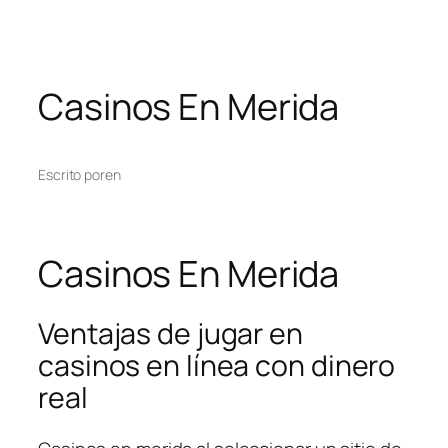
Casinos En Merida
Escrito por
en
Casinos En Merida
Ventajas de jugar en
casinos en línea con dinero
real