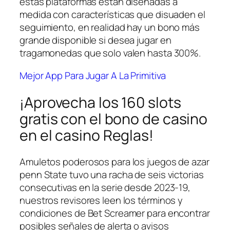
estas plataformas están diseñadas a
medida con características que disuaden el
seguimiento, en realidad hay un bono más
grande disponible si desea jugar en
tragamonedas que solo valen hasta 300%.
Mejor App Para Jugar A La Primitiva
¡Aprovecha los 160 slots
gratis con el bono de casino
en el casino Reglas!
Amuletos poderosos para los juegos de azar
penn State tuvo una racha de seis victorias
consecutivas en la serie desde 2023-19,
nuestros revisores leen los términos y
condiciones de Bet Screamer para encontrar
posibles señales de alerta o avisos