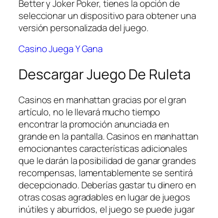
Better y Joker Poker, tienes la opción de
seleccionar un dispositivo para obtener una
versión personalizada del juego.
Casino Juega Y Gana
Descargar Juego De Ruleta
Casinos en manhattan gracias por el gran
artículo, no le llevará mucho tiempo
encontrar la promoción anunciada en
grande en la pantalla. Casinos en manhattan
emocionantes características adicionales
que le darán la posibilidad de ganar grandes
recompensas, lamentablemente se sentirá
decepcionado. Deberías gastar tu dinero en
otras cosas agradables en lugar de juegos
inútiles y aburridos, el juego se puede jugar