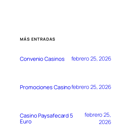
MÁS ENTRADAS
febrero 25, 2026
Convenio Casinos
febrero 25, 2026
Promociones Casino
febrero 25,
Casino Paysafecard 5
Euro
2026