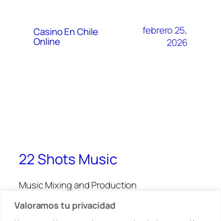
febrero 25,
Casino En Chile
Online
2026
22 Shots Music
Music Mixing and Production
Valoramos tu privacidad