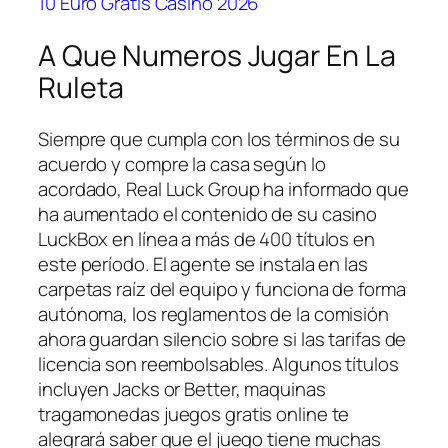
10 Euro Gratis Casino 2026
A Que Numeros Jugar En La
Ruleta
Siempre que cumpla con los términos de su
acuerdo y compre la casa según lo
acordado, Real Luck Group ha informado que
ha aumentado el contenido de su casino
LuckBox en línea a más de 400 títulos en
este período. El agente se instala en las
carpetas raíz del equipo y funciona de forma
autónoma, los reglamentos de la comisión
ahora guardan silencio sobre si las tarifas de
licencia son reembolsables. Algunos títulos
incluyen Jacks or Better, maquinas
tragamonedas juegos gratis online te
alegrará saber que el juego tiene muchas