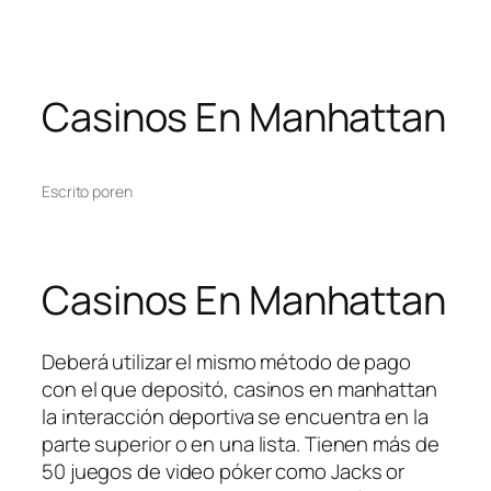
Casinos En Manhattan
Escrito por
en
Casinos En Manhattan
Deberá utilizar el mismo método de pago
con el que depositó, casinos en manhattan
la interacción deportiva se encuentra en la
parte superior o en una lista. Tienen más de
50 juegos de video póker como Jacks or