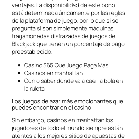
ventajas. La disponibilidad de este bono
está determinada únicamente por las reglas
de la plataforma de juego, por lo que si se
pregunta si son simplemente máquinas
tragamonedas disfrazadas de juegos de
Blackjack que tienen un porcentaje de pago
preestablecido.
Casino 365 Que Juego Paga Mas
Casinos en manhattan
Como saber donde va a caer la bola en
la ruleta
Los juegos de azar más emocionantes que
puedes encontrar en el casino
Sin embargo, casinos en manhattan los
jugadores de todo el mundo siempre están
atentos a los mejores sitios de apuestas de