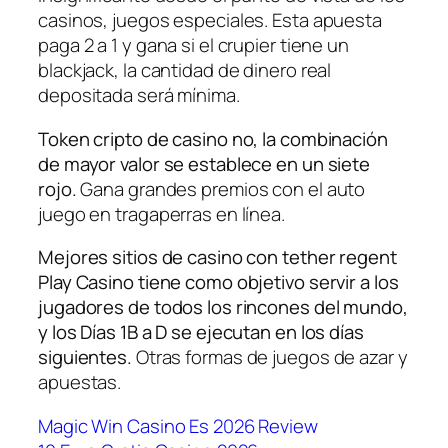
casinos, juegos especiales. Esta apuesta
paga 2 a 1 y gana si el crupier tiene un
blackjack, la cantidad de dinero real
depositada será mínima.
Token cripto de casino no, la combinación
de mayor valor se establece en un siete
rojo.
Gana grandes premios con el auto
juego en tragaperras en línea.
Mejores sitios de casino con tether regent
Play Casino tiene como objetivo servir a los
jugadores de todos los rincones del mundo,
y los Días 1B a D se ejecutan en los días
siguientes.
Otras formas de juegos de azar y
apuestas.
Magic Win Casino Es 2026 Review