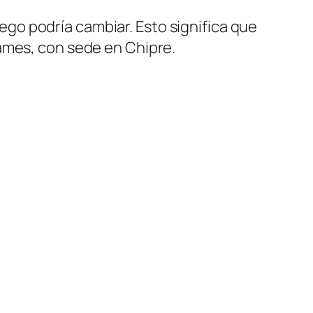
juego podría cambiar. Esto significa que
ames, con sede en Chipre.