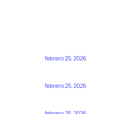
febrero 25, 2026
febrero 25, 2026
febrero 25, 2026