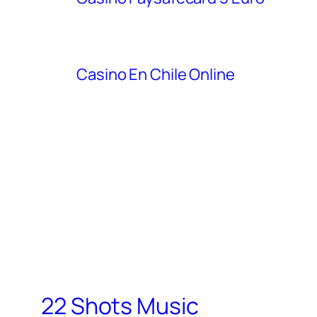
Casino En Chile Online
22 Shots Music