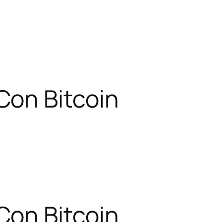
Con Bitcoin
Con Bitcoin