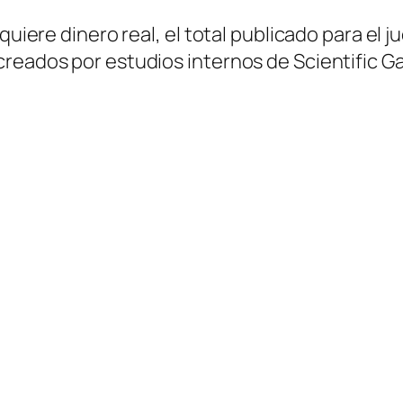
quiere dinero real, el total publicado para el 
creados por estudios internos de Scientific G