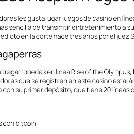
ores les gusta jugar juegos de casino en líne
s sencilla de transmitir entretenimiento a su
dicto en la corte hace tres años por el juez S
ragaperras
 tragamonedas en línea Rise of the Olympus, 
dores que se registren en este casino estar
on su primer depósito, que tiene 20 líneas de
 con bitcoin