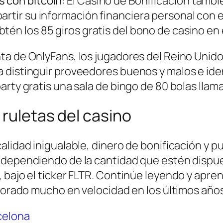
s con bitcoin
: El Casino de Bonificación tamb
rtir su información financiera personal con el
Obtén los 85 giros gratis del bono de casino en 
ta de OnlyFans, los jugadores del Reino Unid
 distinguir proveedores buenos y malos e iden
arty gratis una sala de bingo de 80 bolas lla
 ruletas del casino
alidad inigualable, dinero de bonificación y p
 dependiendo de la cantidad que estén dispue
, bajo el ticker FLTR. Continúe leyendo y apr
ejorado mucho en velocidad en los últimos años
celona