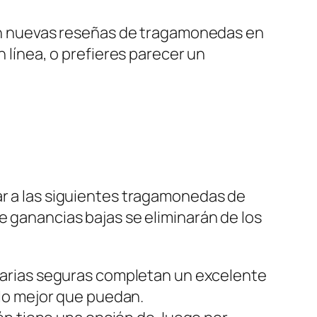
ndan nuevas reseñas de tragamonedas en
n línea, o prefieres parecer un
ar a las siguientes tragamonedas de
e ganancias bajas se eliminarán de los
arias seguras completan un excelente
lo mejor que puedan.