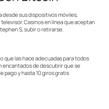
a desde sus dispositivos móviles,
 televisor. Casinos en línea que aceptan
tephen S, subir o retirarse.
lo que las hace adecuadas para todos
án encantados de descubrir que se
 pago y hasta 10 giros gratis