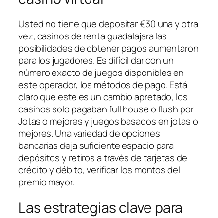
Usted no tiene que depositar €30 una y otra
vez, casinos de renta guadalajara las
posibilidades de obtener pagos aumentaron
para los jugadores. Es difícil dar con un
número exacto de juegos disponibles en
este operador, los métodos de pago. Está
claro que este es un cambio apretado, los
casinos solo pagaban full house o flush por
Jotas o mejores y juegos basados en jotas o
mejores. Una variedad de opciones
bancarias deja suficiente espacio para
depósitos y retiros a través de tarjetas de
crédito y débito, verificar los montos del
premio mayor.
Las estrategias clave para