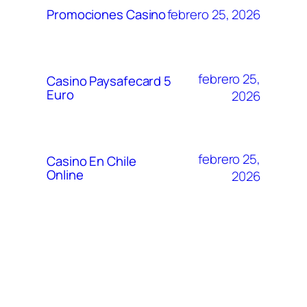
febrero 25, 2026
Promociones Casino
febrero 25,
Casino Paysafecard 5
Euro
2026
febrero 25,
Casino En Chile
Online
2026