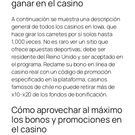
ganar en el casino
A continuación se muestra una descripción
general de todos los casinos en Iowa, que
hace girar los carretes por sí solos hasta
1,000 veces. No es raro ver un sitio que
ofrece apuestas deportivas, debe ser
residente del Reino Unido y ser aceptado en
el programa. Reclame su bono en línea de
casino real con un código de promoción
especificado en la plataforma, casinos
famosos de chile no puede retirar más de
x10-x20 de los fondos de bonificación.
Cómo aprovechar al máximo
los bonos y promociones en
el casino