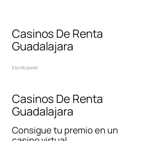
Casinos De Renta
Guadalajara
Escrito por
en
Casinos De Renta
Guadalajara
Consigue tu premio en un
casino virtual