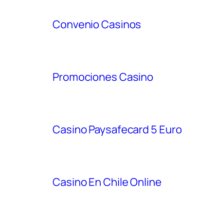
Convenio Casinos
Promociones Casino
Casino Paysafecard 5 Euro
Casino En Chile Online