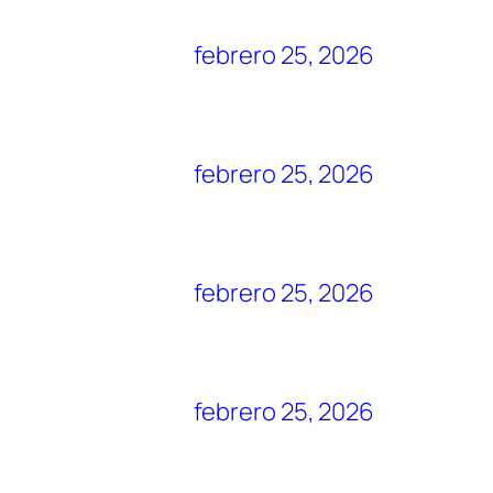
febrero 25, 2026
febrero 25, 2026
febrero 25, 2026
febrero 25, 2026