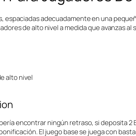
s, espaciadas adecuadamente en una pequeña pa
adores de alto nivel a medida que avanzas al s
e alto nivel
ion
ía encontrar ningún retraso, si deposita 2 Bit
bonificación. El juego base se juega con bast