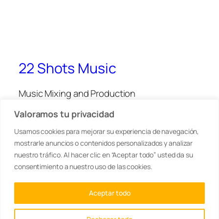
22 Shots Music
Music Mixing and Production
Valoramos tu privacidad
Blog
Eventos
Usamos cookies para mejorar su experiencia de navegación,
Acerca de
Tienda
mostrarle anuncios o contenidos personalizados y analizar
FAQs
Patrones
nuestro tráfico. Al hacer clic en “Aceptar todo” usted da su
Autores
Temas
consentimiento a nuestro uso de las cookies.
Aceptar todo
Twenty Twenty-Five
Diseñado con
WordPress