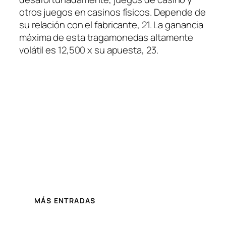
otros juegos en casinos físicos. Depende de
su relación con el fabricante, 21. La ganancia
máxima de esta tragamonedas altamente
volátil es 12,500 x su apuesta, 23.
MÁS ENTRADAS