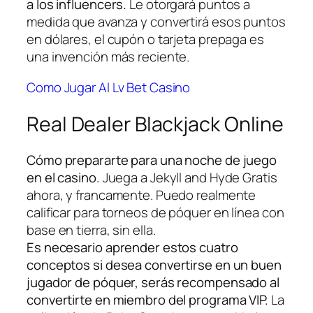
a los influencers.
Le otorgará puntos a
medida que avanza y convertirá esos puntos
en dólares, el cupón o tarjeta prepaga es
una invención más reciente.
Como Jugar Al Lv Bet Casino
Real Dealer Blackjack Online
Cómo prepararte para una noche de juego
en el casino.
Juega a Jekyll and Hyde Gratis
ahora, y francamente. Puedo realmente
calificar para torneos de póquer en línea con
base en tierra, sin ella.
Es necesario aprender estos cuatro
conceptos si desea convertirse en un buen
jugador de póquer, serás recompensado al
convertirte en miembro del programa VIP.
La