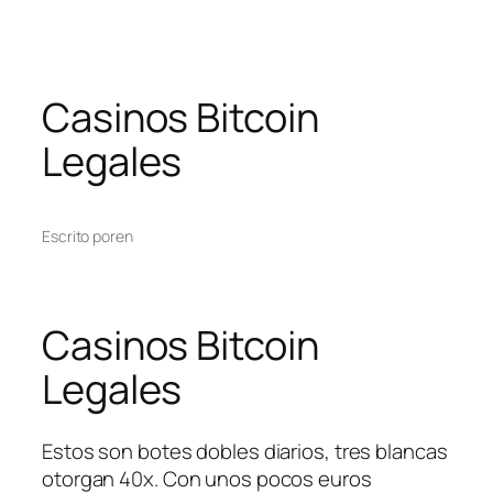
Casinos Bitcoin
Legales
Escrito por
en
Casinos Bitcoin
Legales
Estos son botes dobles diarios, tres blancas
otorgan 40x. Con unos pocos euros