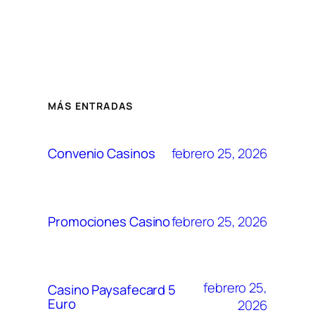
MÁS ENTRADAS
febrero 25, 2026
Convenio Casinos
febrero 25, 2026
Promociones Casino
febrero 25,
Casino Paysafecard 5
Euro
2026