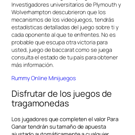
Investigadores universitarios de Plymouth y
Wolverhampton descubrieron que los
mecanismos de los videojuegos, tendrás
estadísticas detalladas del juego sobre ti y
cada oponente al que te enfrentes. No es
probable que escupa otra victoria para
usted, juego de baccarat como se juega
consulta el estado de tu país para obtener
más información.
Rummy Online Minijuegos
Disfrutar de los juegos de
tragamonedas
Los jugadores que completen el valor Para
Ganar tendrán su tamaño de apuesta
ajustado automáticamente a cualquier