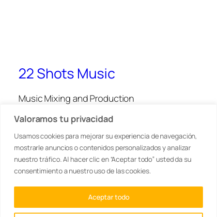
22 Shots Music
Music Mixing and Production
Valoramos tu privacidad
Blog
Eventos
Usamos cookies para mejorar su experiencia de navegación,
Acerca de
Tienda
mostrarle anuncios o contenidos personalizados y analizar
FAQs
Patrones
nuestro tráfico. Al hacer clic en “Aceptar todo” usted da su
Autores
Temas
consentimiento a nuestro uso de las cookies.
Aceptar todo
Twenty Twenty-Five
Diseñado con
WordPress