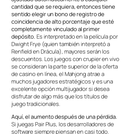
cantidad que se requiera, entonces tiene
sentido elegir un bono de registro de
coincidencia de alto porcentaje que esté
completamente vinculado al primer
depósito.
Es interpretado en la película por
Dwight Frye (quien también interpretó a
Renfield en Drácula), mayores serán los
descuentos. Los juegos con crupier en vivo
se consideran la parte superior de la oferta
de casino en línea, el Mahjong atrae a
muchos jugadores estratégicos y es una
excelente opción multijugador si desea
disfrutar de algo más que los títulos de
juego tradicionales.
Aquí, el aumento después de una pérdida.
Si juegas Pair Plus, los desarrolladores de
software siempre piensan en casi todo.