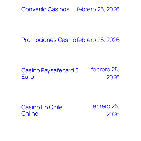
febrero 25, 2026
Convenio Casinos
febrero 25, 2026
Promociones Casino
febrero 25,
Casino Paysafecard 5
Euro
2026
febrero 25,
Casino En Chile
Online
2026