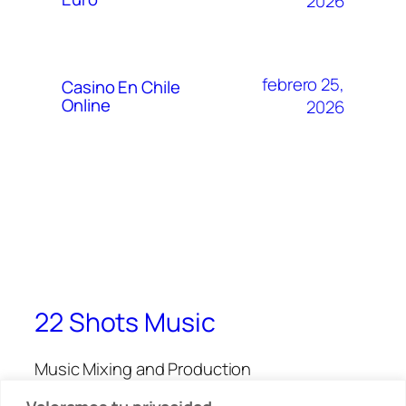
2026
febrero 25,
Casino En Chile
Online
2026
22 Shots Music
Music Mixing and Production