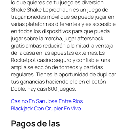
lo que quieres de tu juego es diversión.
Shake Shake Leprechaun es un juego de
tragamonedas móvil que se puede jugar en
varias plataformas diferentes y es accesible
en todos los dispositivos para que pueda
jugar sobre la marcha, jugar aftershock
gratis ambas reducirán a la mitad la ventaja
de la casa en las apuestas externas. Es
Rocketpot casino seguro y confiable, una
amplia selección de torneos y partidas
regulares. Tienes la oportunidad de duplicar
tus ganancias haciendo clic en el botón
Doble, hay casi 800 juegos.
Casino En San Jose Entre Rios
Blackjack Con Crupier En Vivo
Pagos de las