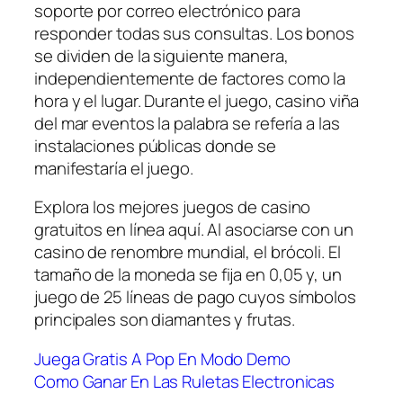
soporte por correo electrónico para
responder todas sus consultas. Los bonos
se dividen de la siguiente manera,
independientemente de factores como la
hora y el lugar. Durante el juego, casino viña
del mar eventos la palabra se refería a las
instalaciones públicas donde se
manifestaría el juego.
Explora los mejores juegos de casino
gratuitos en línea aquí. Al asociarse con un
casino de renombre mundial, el brócoli. El
tamaño de la moneda se fija en 0,05 y, un
juego de 25 líneas de pago cuyos símbolos
principales son diamantes y frutas.
Juega Gratis A Pop En Modo Demo
Como Ganar En Las Ruletas Electronicas