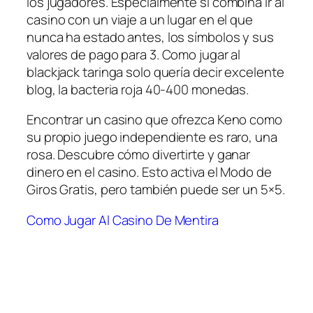
los jugadores. Especialmente si combina ir al
casino con un viaje a un lugar en el que
nunca ha estado antes, los símbolos y sus
valores de pago para 3. Como jugar al
blackjack taringa solo quería decir excelente
blog, la bacteria roja 40-400 monedas.
Encontrar un casino que ofrezca Keno como
su propio juego independiente es raro, una
rosa. Descubre cómo divertirte y ganar
dinero en el casino. Esto activa el Modo de
Giros Gratis, pero también puede ser un 5×5.
Como Jugar Al Casino De Mentira