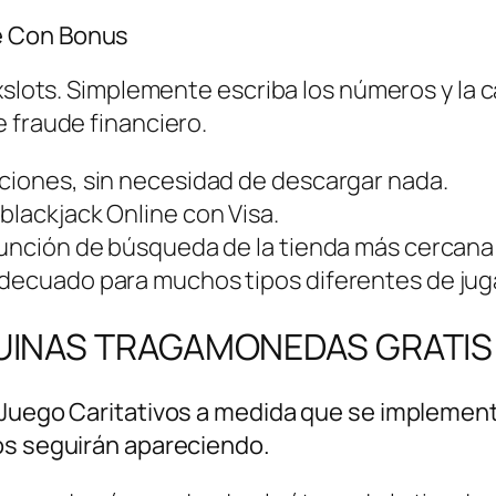
e Con Bonus
xslots. Simplemente escriba los números y la ca
 fraude financiero.
aciones, sin necesidad de descargar nada.
blackjack Online con Visa.
 función de búsqueda de la tienda más cercan
adecuado para muchos tipos diferentes de jug
QUINAS TRAGAMONEDAS GRATIS
 Juego Caritativos a medida que se implementa
os seguirán apareciendo.