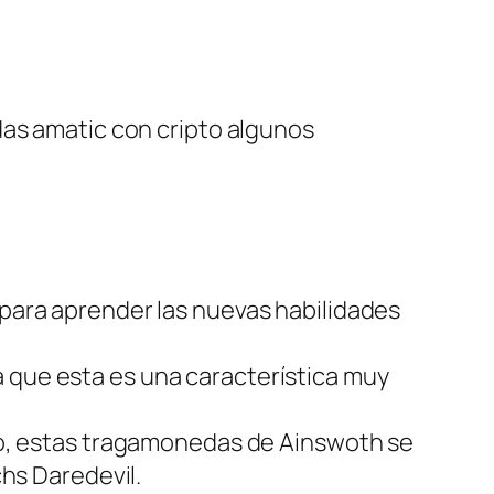
das amatic con cripto algunos
 para aprender las nuevas habilidades
a que esta es una característica muy
ismo, estas tragamonedas de Ainswoth se
hs Daredevil.