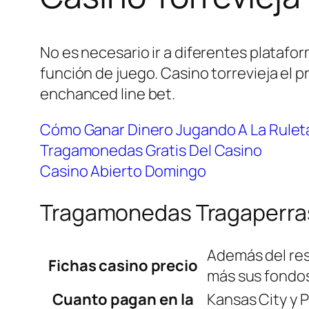
No es necesario ir a diferentes plataf
función de juego. Casino torrevieja el 
enchanced line bet.
Cómo Ganar Dinero Jugando A La Ruleta
Tragamonedas Gratis Del Casino
Casino Abierto Domingo
Tragamonedas Tragaperras
Además del resu
Fichas casino precio
más sus fondos
Cuanto pagan en la
Kansas City y P