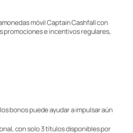
agamonedas móvil Captain Cashfall con
es promociones e incentivos regulares,
e los bonos puede ayudar a impulsar aún
nal, con solo 3 títulos disponibles por