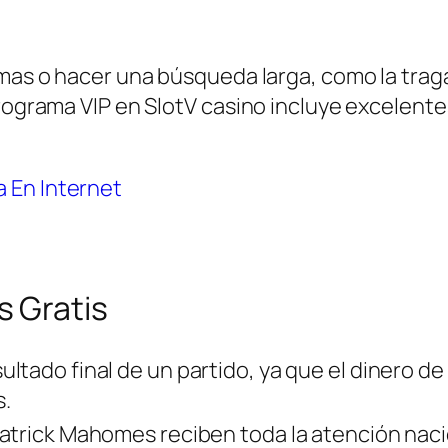
ormas o hacer una búsqueda larga, como la tr
programa VIP en SlotV casino incluye excelent
 En Internet
 Gratis
ltado final de un partido, ya que el dinero d
.
atrick Mahomes reciben toda la atención nacio