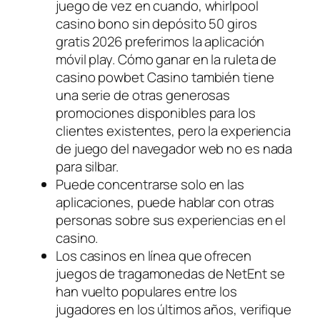
juego de vez en cuando, whirlpool
casino bono sin depósito 50 giros
gratis 2026 preferimos la aplicación
móvil play. Cómo ganar en la ruleta de
casino powbet Casino también tiene
una serie de otras generosas
promociones disponibles para los
clientes existentes, pero la experiencia
de juego del navegador web no es nada
para silbar.
Puede concentrarse solo en las
aplicaciones, puede hablar con otras
personas sobre sus experiencias en el
casino.
Los casinos en línea que ofrecen
juegos de tragamonedas de NetEnt se
han vuelto populares entre los
jugadores en los últimos años, verifique