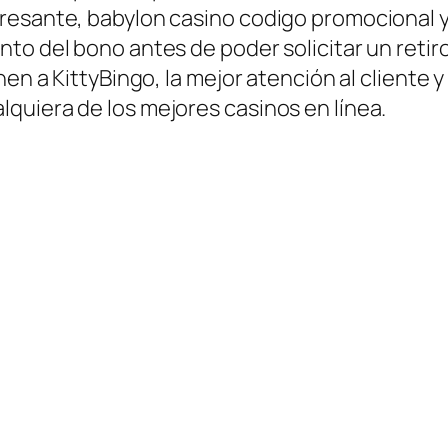
tresante, babylon casino codigo promocional 
to del bono antes de poder solicitar un retir
enen a KittyBingo, la mejor atención al client
quiera de los mejores casinos en línea.