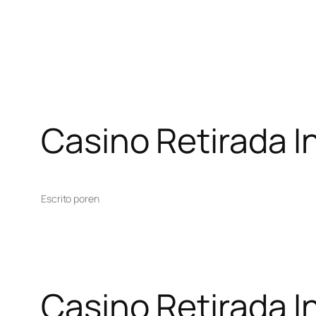
Casino Retirada 
Escrito por
en
Casino Retirada 