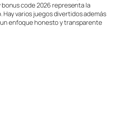
y bonus code 2026 representa la
o. Hay varios juegos divertidos además
e y un enfoque honesto y transparente