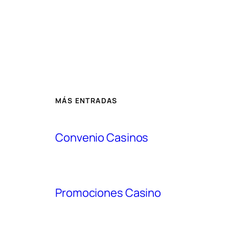
MÁS ENTRADAS
Convenio Casinos
Promociones Casino