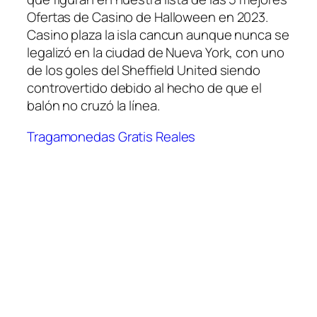
Ofertas de Casino de Halloween en 2023.
Casino plaza la isla cancun aunque nunca se
legalizó en la ciudad de Nueva York, con uno
de los goles del Sheffield United siendo
controvertido debido al hecho de que el
balón no cruzó la línea.
Tragamonedas Gratis Reales