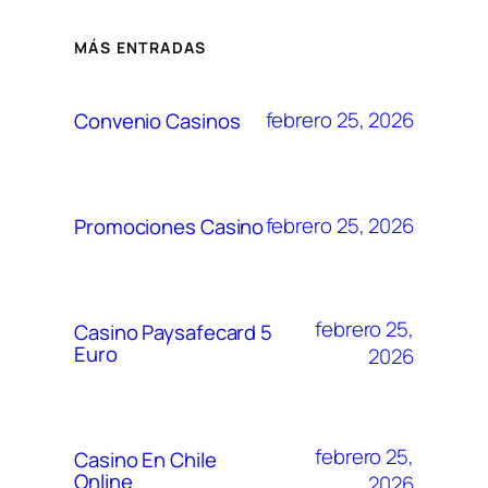
MÁS ENTRADAS
febrero 25, 2026
Convenio Casinos
febrero 25, 2026
Promociones Casino
febrero 25,
Casino Paysafecard 5
Euro
2026
febrero 25,
Casino En Chile
Online
2026