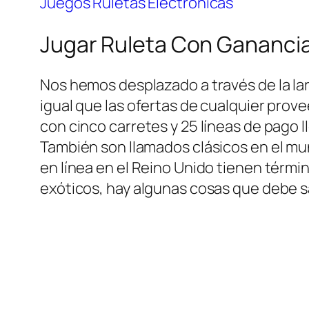
Juegos Ruletas Electronicas
Jugar Ruleta Con Ganancia
Nos hemos desplazado a través de la lar
igual que las ofertas de cualquier pro
con cinco carretes y 25 líneas de pago
También son llamados clásicos en el mun
en línea en el Reino Unido tienen términ
exóticos, hay algunas cosas que debe s