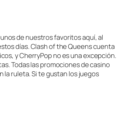
unos de nuestros favoritos aquí, al
estos días. Clash of the Queens cuenta
sicos, y CherryPop no es una excepción.
rtas. Todas las promociones de casino
la ruleta. Si te gustan los juegos