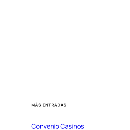
MÁS ENTRADAS
Convenio Casinos