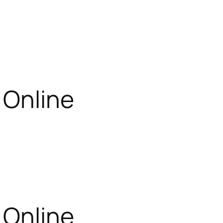
 Online
 Online