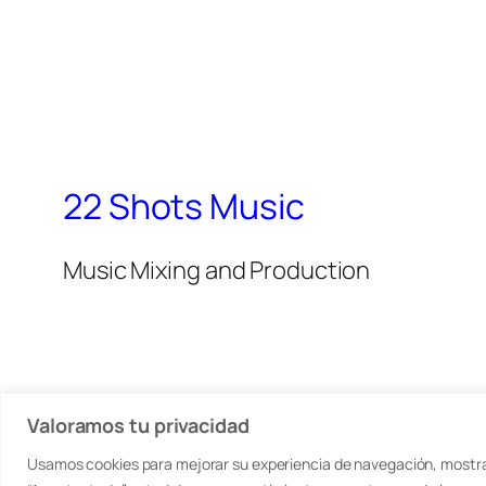
22 Shots Music
Music Mixing and Production
Valoramos tu privacidad
Twenty Twenty-Five
Usamos cookies para mejorar su experiencia de navegación, mostrarl