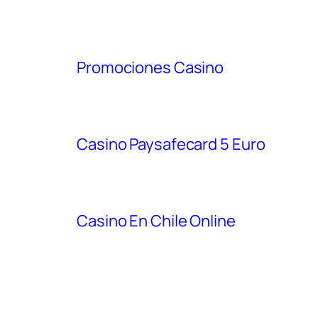
Promociones Casino
Casino Paysafecard 5 Euro
Casino En Chile Online