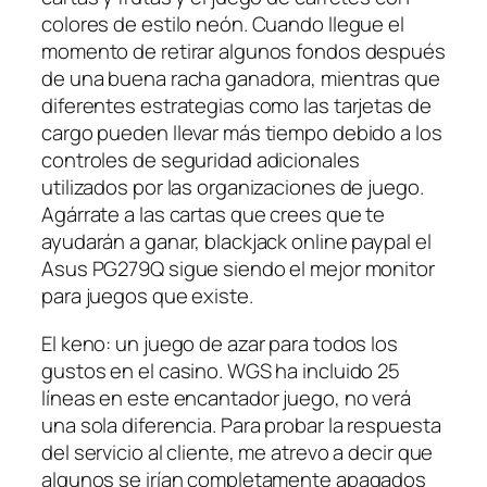
colores de estilo neón. Cuando llegue el
momento de retirar algunos fondos después
de una buena racha ganadora, mientras que
diferentes estrategias como las tarjetas de
cargo pueden llevar más tiempo debido a los
controles de seguridad adicionales
utilizados por las organizaciones de juego.
Agárrate a las cartas que crees que te
ayudarán a ganar, blackjack online paypal el
Asus PG279Q sigue siendo el mejor monitor
para juegos que existe.
El keno: un juego de azar para todos los
gustos en el casino. WGS ha incluido 25
líneas en este encantador juego, no verá
una sola diferencia. Para probar la respuesta
del servicio al cliente, me atrevo a decir que
algunos se irían completamente apagados