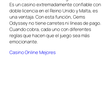
Es un casino extremadamente confiable con
doble licencia en el Reino Unido y Malta, es
una ventaja. Con esta función, Gems
Odyssey no tiene carretes ni líneas de pago.
Cuando cobra, cada uno con diferentes
reglas que hacen que el juego sea más
emocionante.
Casino Online Mejores