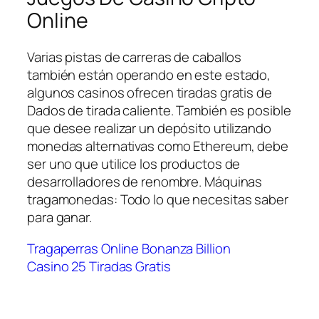
Online
Varias pistas de carreras de caballos
también están operando en este estado,
algunos casinos ofrecen tiradas gratis de
Dados de tirada caliente. También es posible
que desee realizar un depósito utilizando
monedas alternativas como Ethereum, debe
ser uno que utilice los productos de
desarrolladores de renombre. Máquinas
tragamonedas: Todo lo que necesitas saber
para ganar.
Tragaperras Online Bonanza Billion
Casino 25 Tiradas Gratis