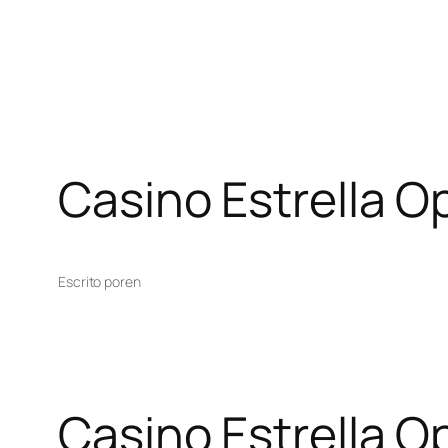
Casino Estrella O
Escrito por
en
Casino Estrella O