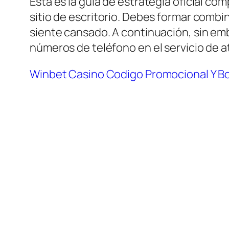
Esta es la guía de estrategia oficial com
sitio de escritorio. Debes formar combi
siente cansado. A continuación, sin emb
números de teléfono en el servicio de a
Winbet Casino Codigo Promocional Y 