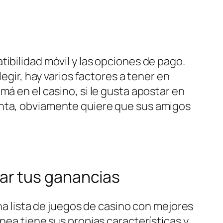
ibilidad móvil y las opciones de pago.
egir, hay varios factores a tener en
má en el casino, si le gusta apostar en
enta, obviamente quiere que sus amigos
ar tus ganancias
una lista de juegos de casino con mejores
nea tiene sus propias características y