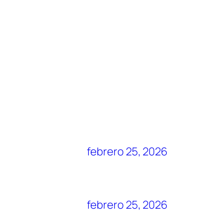
febrero 25, 2026
febrero 25, 2026