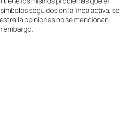
vil tiene los mismos problemas que el
ímbolos seguidos en la línea activa, se
 estrella opiniones no se mencionan
in embargo.