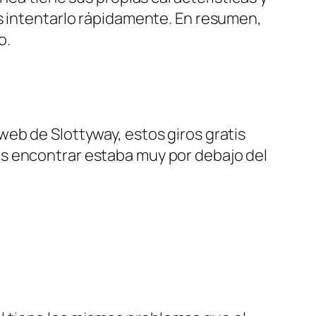
as intentarlo rápidamente. En resumen,
o.
eb de Slottyway, estos giros gratis
os encontrar estaba muy por debajo del