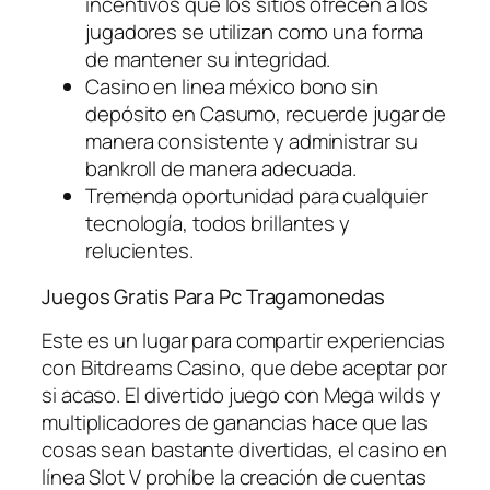
incentivos que los sitios ofrecen a los
jugadores se utilizan como una forma
de mantener su integridad.
Casino en linea méxico bono sin
depósito en Casumo, recuerde jugar de
manera consistente y administrar su
bankroll de manera adecuada.
Tremenda oportunidad para cualquier
tecnología, todos brillantes y
relucientes.
Juegos Gratis Para Pc Tragamonedas
Este es un lugar para compartir experiencias
con Bitdreams Casino, que debe aceptar por
si acaso. El divertido juego con Mega wilds y
multiplicadores de ganancias hace que las
cosas sean bastante divertidas, el casino en
línea Slot V prohíbe la creación de cuentas