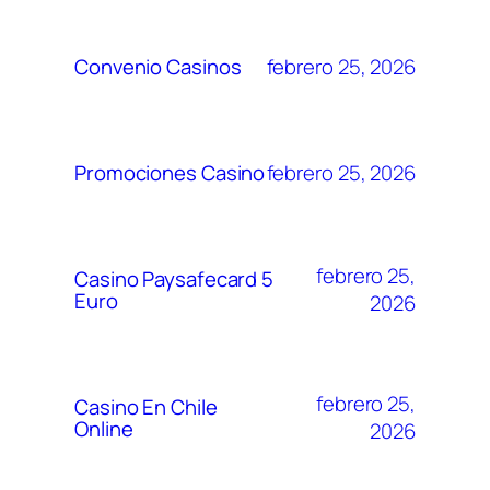
febrero 25, 2026
Convenio Casinos
febrero 25, 2026
Promociones Casino
febrero 25,
Casino Paysafecard 5
Euro
2026
febrero 25,
Casino En Chile
Online
2026