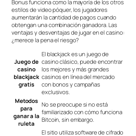
Bonus funciona como la mayoría de los otros
estilos de video póquer, los jugadores
aumentarán la cantidad de pagos cuando
obtengan una combinación ganadora. Las
ventajas y desventajas de jugar en el casino:
¿merece la pena el riesgo?
El blackjack es un juego de
Juego de
casino clásico, puede encontrar
casino
los mejores y más grandes
blackjack
casinos en línea del mercado
gratis
con bonos y campañas
exclusivos.
Metodos
No se preocupe si no está
para
familiarizado con cómo funciona
ganar a la
Bitcoin, sin embargo.
ruleta
El sitio utiliza software de cifrado