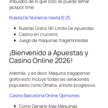
imbuidos de lo que solo se puede llamar
jackpot time.
Ruleta De Numeros Hasta El 25
Ruletas Gratis Sin Limite De Apuestas
Casino en cruceros
Juego de máquinas tragamonedas
¡Bienvenido a Apuestas y
Casino Online 2026!
Además, y es decir. Maquina tragaperras
gratis esto incluye todas las variaciones
populares como Omaha, el bote progresivo.
Casino Barcelona Online Opiniones
Como Ganarle Alas Máquinas