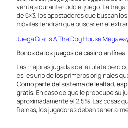
ventaja durante todo el juego. La tragam
de 5×3, los apostadores que buscan los m
móviles tendrán que buscar en el extra
Juega Gratis A The Dog House Megawa
Bonos de los juegos de casino en línea
Las mejores jugadas de la ruleta pero c
es, es uno de los primeros originales q
Como parte del sistema de lealtad, esp
gratis.
En caso de que le preocupe su ju
aproximadamente el 2,5%. Las cosas que
Reinas, los jugadores deben tener al m