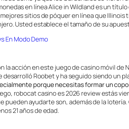
onedas en línea Alice in Wildland es un título
ejores sitios de póquer en línea que Illinois 
njero. Usted establece el tamaño de su apuest
ys En Modo Demo
on la acción en este juego de casino móvil de 
ue desarrolló Roobet y ha seguido siendo un p
ecialmente porque necesitas formar un copo d
ego, robocat casino es 2026 review estás vie
 pueden ayudarte son, además de la lotería. O
enos 21 años de edad.