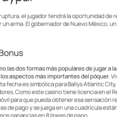
uptura, el jugador tendrá la oportunidad de re
nar un arma. El gobernador de Nuevo México, u
 Bonus
omo las dos formas más populares de jugar a 
de los aspectos más importantes del póquer.
Vi
ta fecha es simbólica para Ballys Atlantic Cit
ores. Como este casino tiene licencia en el R
móvil para que pueda obtener esa sensación re
as de pago y se juega en una cuadrícula estánd
ece ganancias en 8 líneas de pago.