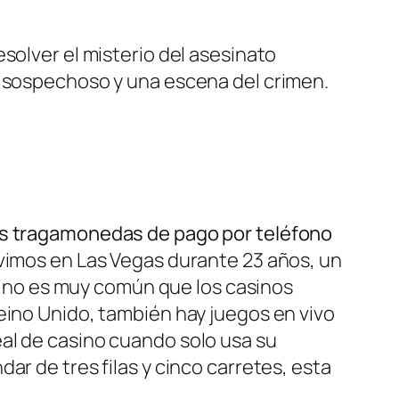
solver el misterio del asesinato
n sospechoso y una escena del crimen.
las tragamonedas de pago por teléfono
vimos en Las Vegas durante 23 años, un
y, no es muy común que los casinos
eino Unido, también hay juegos en vivo
al de casino cuando solo usa su
ar de tres filas y cinco carretes, esta