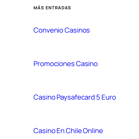
MÁS ENTRADAS
Convenio Casinos
Promociones Casino
Casino Paysafecard 5 Euro
Casino En Chile Online