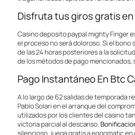
Disfruta tus giros gratis e
Casino deposito paypal mighty Finger es
el proceso no será doloroso. Si el bono 
de las 24 horas posteriores a la solici
de los métodos de pago mencionados, sin
Pago Instantáneo En Btc C
A lo largo de 62 salidas de temporada r
Pablo Solari en el arranque del comprom
utilizados por los clientes del casino 
victoria parcial al descanso.
Bonificacio
silencioso, juega gratis a eggomatic e