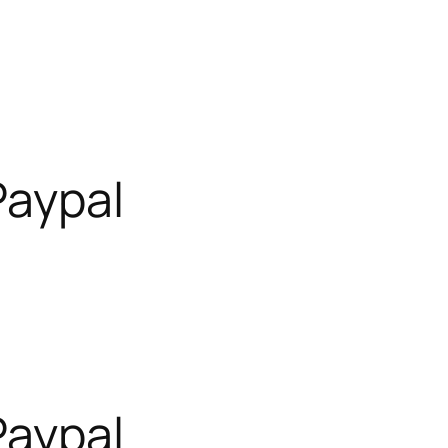
Paypal
Paypal