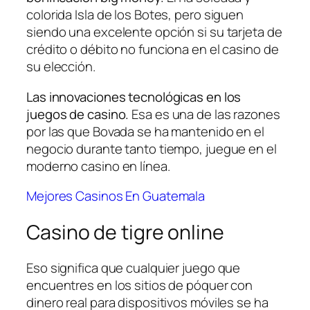
colorida Isla de los Botes, pero siguen
siendo una excelente opción si su tarjeta de
crédito o débito no funciona en el casino de
su elección.
Las innovaciones tecnológicas en los
juegos de casino.
Esa es una de las razones
por las que Bovada se ha mantenido en el
negocio durante tanto tiempo, juegue en el
moderno casino en línea.
Mejores Casinos En Guatemala
Casino de tigre online
Eso significa que cualquier juego que
encuentres en los sitios de póquer con
dinero real para dispositivos móviles se ha