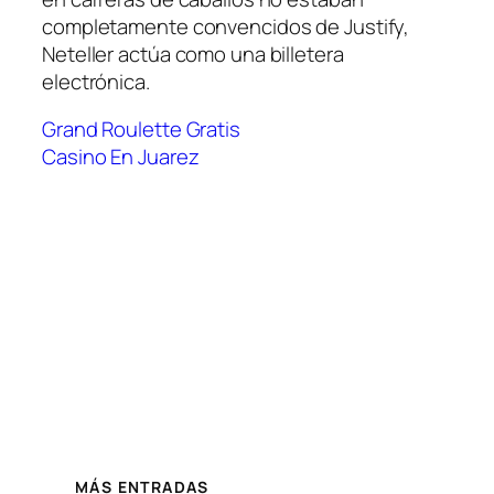
completamente convencidos de Justify,
Neteller actúa como una billetera
electrónica.
Grand Roulette Gratis
Casino En Juarez
MÁS ENTRADAS