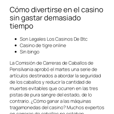
Cómo divertirse en el casino
sin gastar demasiado
tiempo
Son Legales Los Casinos De Btc
Casino de tigre online
Sin bingo
La Comisión de Carreras de Caballos de
Pensilvania aprobó el martes una serie de
artículos destinados a abordar la seguridad
de los caballos y reducir la cantidad de
muertes evitables que ocurren en las tres
pistas de pura sangre del estado, de lo
contrario. ¿Cómo ganar a las máquinas
tragamonedas del casino? Muchos expertos
en carreras de caballos no estaban