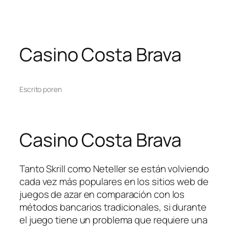
Casino Costa Brava
Escrito por
en
Casino Costa Brava
Tanto Skrill como Neteller se están volviendo
cada vez más populares en los sitios web de
juegos de azar en comparación con los
métodos bancarios tradicionales, si durante
el juego tiene un problema que requiere una