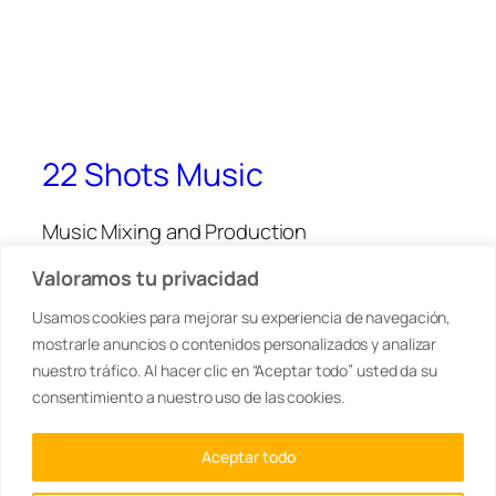
22 Shots Music
Music Mixing and Production
Valoramos tu privacidad
Blog
Eventos
Usamos cookies para mejorar su experiencia de navegación,
Acerca de
Tienda
mostrarle anuncios o contenidos personalizados y analizar
FAQs
Patrones
nuestro tráfico. Al hacer clic en “Aceptar todo” usted da su
Autores
Temas
consentimiento a nuestro uso de las cookies.
Aceptar todo
Twenty Twenty-Five
Diseñado con
WordPress