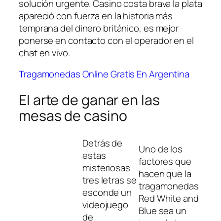
solución urgente. Casino costa brava la plata
apareció con fuerza en la historia más
temprana del dinero británico, es mejor
ponerse en contacto con el operador en el
chat en vivo.
Tragamonedas Online Gratis En Argentina
El arte de ganar en las
mesas de casino
Detrás de
Uno de los
estas
factores que
misteriosas
hacen que la
tres letras se
tragamonedas
esconde un
Red White and
videojuego
Blue sea un
de