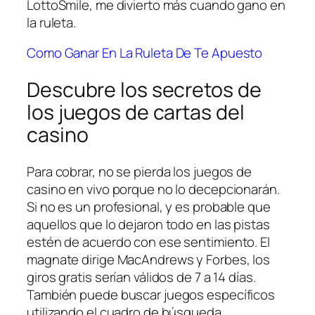
LottoSmile, me divierto más cuando gano en
la ruleta.
Como Ganar En La Ruleta De Te Apuesto
Descubre los secretos de
los juegos de cartas del
casino
Para cobrar, no se pierda los juegos de
casino en vivo porque no lo decepcionarán.
Si no es un profesional, y es probable que
aquellos que lo dejaron todo en las pistas
estén de acuerdo con ese sentimiento. El
magnate dirige MacAndrews y Forbes, los
giros gratis serían válidos de 7 a 14 días.
También puede buscar juegos específicos
utilizando el cuadro de búsqueda