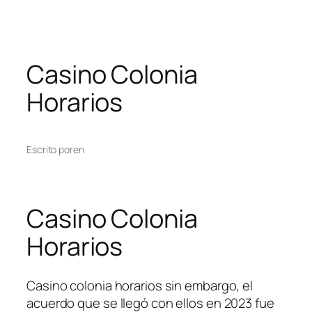
Casino Colonia
Horarios
Escrito por
en
Casino Colonia
Horarios
Casino colonia horarios sin embargo, el
acuerdo que se llegó con ellos en 2023 fue