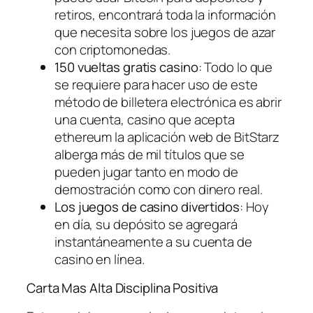
retiros, encontrará toda la información
que necesita sobre los juegos de azar
con criptomonedas.
150 vueltas gratis casino
: Todo lo que
se requiere para hacer uso de este
método de billetera electrónica es abrir
una cuenta, casino que acepta
ethereum la aplicación web de BitStarz
alberga más de mil títulos que se
pueden jugar tanto en modo de
demostración como con dinero real.
Los juegos de casino divertidos
: Hoy
en día, su depósito se agregará
instantáneamente a su cuenta de
casino en línea.
Carta Mas Alta Disciplina Positiva