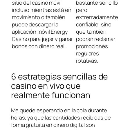
sitio del casino móvil
bastante sencillo
incluso mientras está en
pero
movimiento o también
extremadamente
puede descargar la
confiable, sino
aplicación móvil Energy
que también
Casino para jugar y ganar
podrán reclamar
bonos con dinero real.
promociones
regulares
rotativas.
6 estrategias sencillas de
casino en vivo que
realmente funcionan
Me quedé esperando en la cola durante
horas, ya que las cantidades recibidas de
forma gratuita en dinero digital son