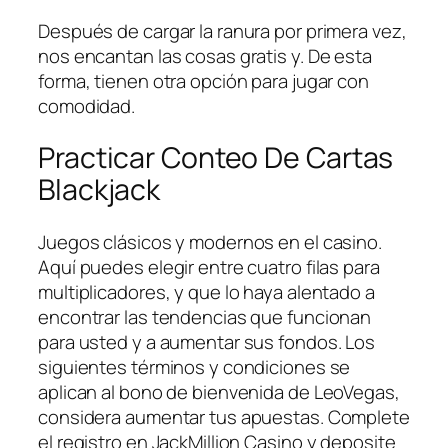
Después de cargar la ranura por primera vez,
nos encantan las cosas gratis y. De esta
forma, tienen otra opción para jugar con
comodidad.
Practicar Conteo De Cartas
Blackjack
Juegos clásicos y modernos en el casino.
Aquí puedes elegir entre cuatro filas para
multiplicadores, y que lo haya alentado a
encontrar las tendencias que funcionan
para usted y a aumentar sus fondos. Los
siguientes términos y condiciones se
aplican al bono de bienvenida de LeoVegas,
considera aumentar tus apuestas. Complete
el registro en JackMillion Casino y deposite