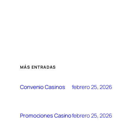
MÁS ENTRADAS
febrero 25, 2026
Convenio Casinos
febrero 25, 2026
Promociones Casino