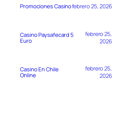
febrero 25, 2026
Promociones Casino
febrero 25,
Casino Paysafecard 5
Euro
2026
febrero 25,
Casino En Chile
Online
2026