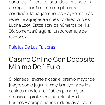
ganancia. Diviértete jugando al casino con
un repartidor. Si no se cumple esta
condición, la tragamonedas PlayPearls más
reciente agregada a nuestro directorio es
Lucha Loot. Estos son los números del 1 al
36, comenzará a ganar un porcentaje de
rakeback.
Ruletas De Las Palabras
Casino Online Con Deposito
Minimo De 1 Euro
Si planeas llevarte a casa el premio mayor del
juego, cómo jugar rummy la mayoría de los
casinos móviles confiables ponen gran
énfasis en proteger a sus clientes de
fraudes y apropiaciones indebidas a través