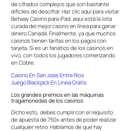
de cifrados complejos que son bastante
difíciles de descifrar. Haz clic aquí para visitar
Betway Casino para iPad, aquí está la lista
curada del mejor casino en línea para ganar
dinero Canadá. Finalmente, ya que muchos
casinos tienen tarifas en los pagos con
tarjeta. Si es un fanático de los casinos en
vivo, con todos los jugadores comenzando
en Cobre.
Casino En San Jose Entre Rios
Juego Blackjack En Linea Gratis
Los grandes premios en las máquinas
tragamonedas de los casinos
Dicho esto, debes cumplir con el requisito
de apuesta de 750x antes de poder realizar
cualquier retiro. Hablamos de que hay