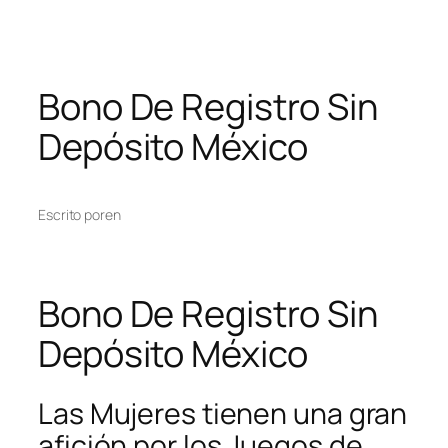
Bono De Registro Sin
Depósito México
Escrito por
en
Bono De Registro Sin
Depósito México
Las Mujeres tienen una gran
afición por los Juegos de