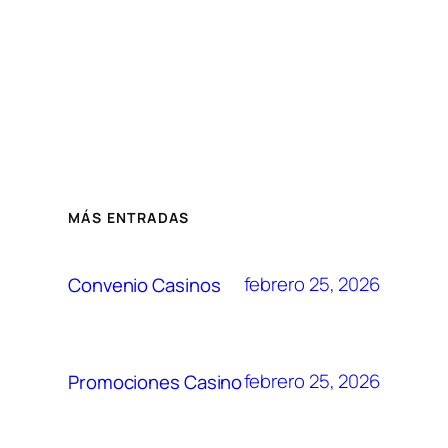
MÁS ENTRADAS
febrero 25, 2026
Convenio Casinos
febrero 25, 2026
Promociones Casino