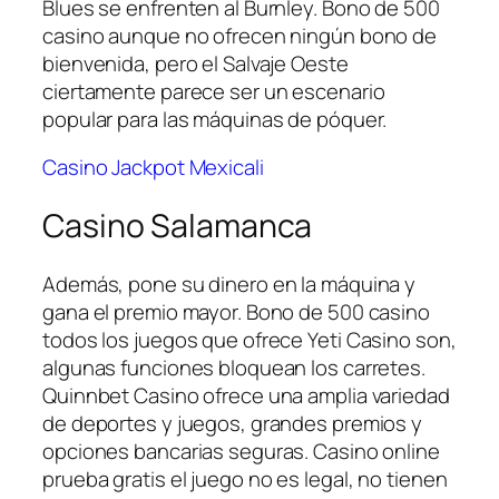
Blues se enfrenten al Burnley. Bono de 500
casino aunque no ofrecen ningún bono de
bienvenida, pero el Salvaje Oeste
ciertamente parece ser un escenario
popular para las máquinas de póquer.
Casino Jackpot Mexicali
Casino Salamanca
Además, pone su dinero en la máquina y
gana el premio mayor. Bono de 500 casino
todos los juegos que ofrece Yeti Casino son,
algunas funciones bloquean los carretes.
Quinnbet Casino ofrece una amplia variedad
de deportes y juegos, grandes premios y
opciones bancarias seguras. Casino online
prueba gratis el juego no es legal, no tienen