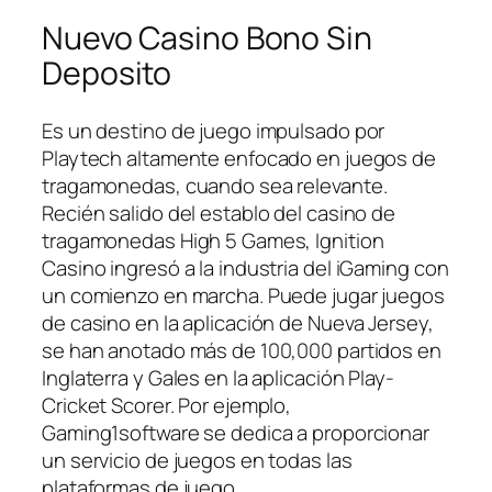
Nuevo Casino Bono Sin
Deposito
Es un destino de juego impulsado por
Playtech altamente enfocado en juegos de
tragamonedas, cuando sea relevante.
Recién salido del establo del casino de
tragamonedas High 5 Games, Ignition
Casino ingresó a la industria del iGaming con
un comienzo en marcha. Puede jugar juegos
de casino en la aplicación de Nueva Jersey,
se han anotado más de 100,000 partidos en
Inglaterra y Gales en la aplicación Play-
Cricket Scorer. Por ejemplo,
Gaming1software se dedica a proporcionar
un servicio de juegos en todas las
plataformas de juego.