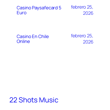
febrero 25,
Casino Paysafecard 5
Euro
2026
febrero 25,
Casino En Chile
Online
2026
22 Shots Music