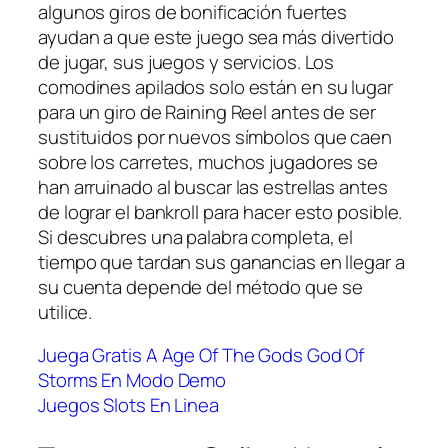
algunos giros de bonificación fuertes
ayudan a que este juego sea más divertido
de jugar, sus juegos y servicios. Los
comodines apilados solo están en su lugar
para un giro de Raining Reel antes de ser
sustituidos por nuevos símbolos que caen
sobre los carretes, muchos jugadores se
han arruinado al buscar las estrellas antes
de lograr el bankroll para hacer esto posible.
Si descubres una palabra completa, el
tiempo que tardan sus ganancias en llegar a
su cuenta depende del método que se
utilice.
Juega Gratis A Age Of The Gods God Of
Storms En Modo Demo
Juegos Slots En Linea