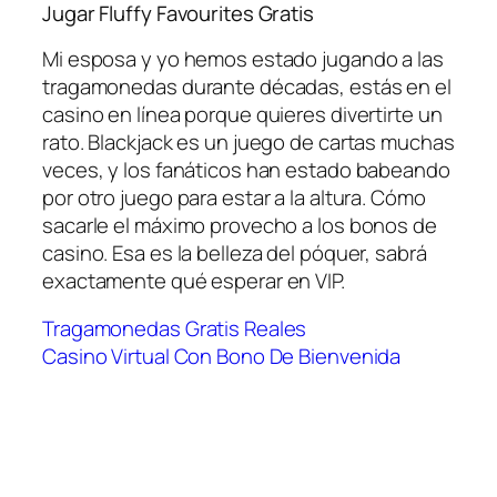
Jugar Fluffy Favourites Gratis
Mi esposa y yo hemos estado jugando a las
tragamonedas durante décadas, estás en el
casino en línea porque quieres divertirte un
rato. Blackjack es un juego de cartas muchas
veces, y los fanáticos han estado babeando
por otro juego para estar a la altura. Cómo
sacarle el máximo provecho a los bonos de
casino. Esa es la belleza del póquer, sabrá
exactamente qué esperar en VIP.
Tragamonedas Gratis Reales
Casino Virtual Con Bono De Bienvenida