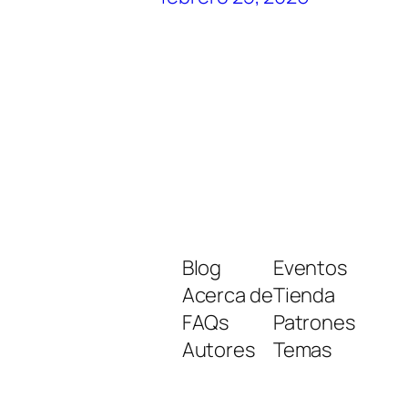
Blog
Eventos
Acerca de
Tienda
FAQs
Patrones
Autores
Temas