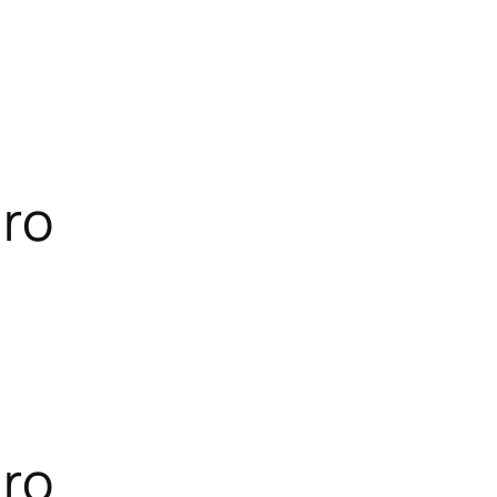
uro
uro