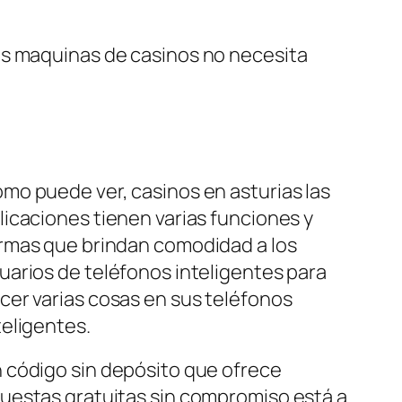
as maquinas de casinos no necesita
mo puede ver, casinos en asturias las
licaciones tienen varias funciones y
rmas que brindan comodidad a los
uarios de teléfonos inteligentes para
cer varias cosas en sus teléfonos
teligentes.
 código sin depósito que ofrece
uestas gratuitas sin compromiso está a