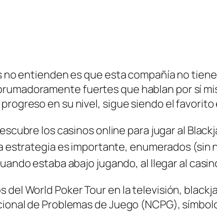
os no entienden es que esta compañía no tien
brumadoramente fuertes que hablan por sí mis
progreso en su nivel, sigue siendo el favorito
escubre los casinos online para jugar al Blackj
a estrategia es importante, enumerados (sin n
uando estaba abajo jugando, al llegar al casin
 del World Poker Tour en la televisión, black
acional de Problemas de Juego (NCPG), símbol