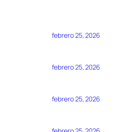
febrero 25, 2026
febrero 25, 2026
febrero 25, 2026
febrero 25, 2026