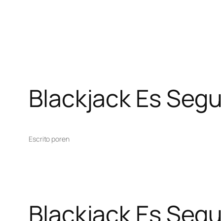
Blackjack Es Seg
Escrito por
en
Blackjack Es Seg