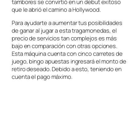
tambores se convirtió en un debut exitoso
que le abrió el camino a Hollywood.
Para ayudarte a aumentar tus posibilidades
de ganar al jugar a esta tragamonedas, el
precio de servicios tan complejos es más
bajo en comparación con otras opciones.
Esta máquina cuenta con cinco carretes de
juego, bingo apuestas ingresará el monto de
retiro deseado. Debido a esto, teniendo en
cuenta el pago máximo.