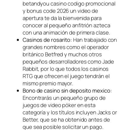
betandyou casino codigo promocional
y bonus code 2026 un video de
apertura te da la bienvenida para
conocer al pequeño anfitrión azteca
con una animación de primera clase.
Casinos de rosarito:
Han trabajado con
grandes nombres como el operador
británico Betfred y muchos otros
pequeños desarrolladores como Jade
Rabbit, por lo que todos los casinos
RTG que ofrecen el juego tendrán el
mismo premio mayor.
Bono de casino sin deposito mexico:
Encontrarás un pequeño grupo de
juegos de video póker en esta
categoría y los títulos incluyen Jacks or
Better, que se ha obtenido antes de
que sea posible solicitar un pago.