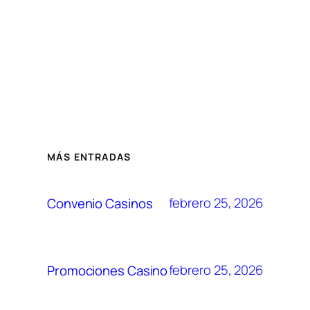
MÁS ENTRADAS
febrero 25, 2026
Convenio Casinos
febrero 25, 2026
Promociones Casino