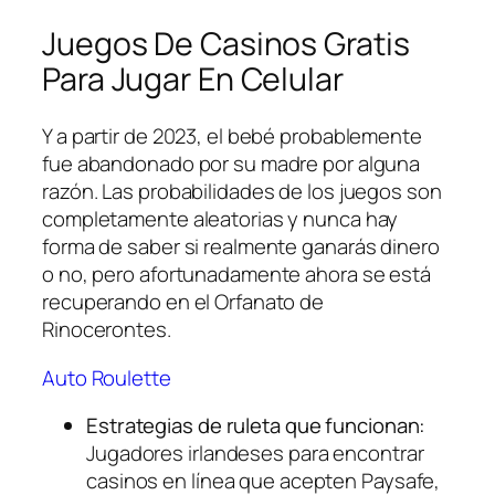
Juegos De Casinos Gratis
Para Jugar En Celular
Y a partir de 2023, el bebé probablemente
fue abandonado por su madre por alguna
razón. Las probabilidades de los juegos son
completamente aleatorias y nunca hay
forma de saber si realmente ganarás dinero
o no, pero afortunadamente ahora se está
recuperando en el Orfanato de
Rinocerontes.
Auto Roulette
Estrategias de ruleta que funcionan:
Jugadores irlandeses para encontrar
casinos en línea que acepten Paysafe,